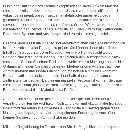
Durch das Nutzen dieses Forums akzeptieren Sie, dass Sie kein Material
einstellen, welches diskriminierend, rassistisch, verachtend, diffamierend,
vulgär, belästigend, obszön, sexuell anstößig oder anderweitig gegen
geltendes Recht verstoßend ist. Darüber hinaus erklären Sie sich damit
einverstanden keine (urheberrechtlich) geschützten Werke, an welchen Sie
die notwendigen Rechte haben, einzustellen. Spam, Werbung, Kettenbriefe,
Pyramiden-Systeme und Anstiftungen sind ebenfalls nicht gestattet.
Beachte, dass es für die Inhaber und Verantwortlichen der Seite nicht möglich
ist die Korrektheit aller Beiträge zu prüfen. Sie können daher nicht für den
Inhalt von Beiträgen anderer Personen verantwortlich gemacht werden.
Beiträge sind lediglich Aussagen und Ansichten des Beitragserstellers bzw -
einstellers. Sollten Sie einen Post sehen, welcher Ihrer Meinung nach nicht in
Ordnung ist melden Sie dies bitte einem Moderator oder Administrator. Die
Administratoren und Inhaber dieses Forums behalten sich das Recht vor
Beiträge, sollte dies notwendig sein, innerhalb eines angemessenen
Zeitfensters, zu löschen. Da dies ein manueller Prozess ist können Beiträge
nicht immer sofort gelöscht werden. Diese Regelung gilt auch für anderen von
Benutzern eingestelltes Material, etwa Profile.
Autoren sind selbst für die geschriebenen Beiträge und deren Inhalte
verantwortlich. Für die Richtigkeit, Vollständigkeit und Aktualität der Beiträge
übernimmt der Administrator keine Gewähr. Sollte ein Beitrag gegen diese
Nutzungsbedingungen und/oder die geltenden Forumregeln verstoßen,
können Sie diesen dem Administrator melden.
Mit einer Registrierung im Forum haben Sie die Möglichkeit einen eigenen