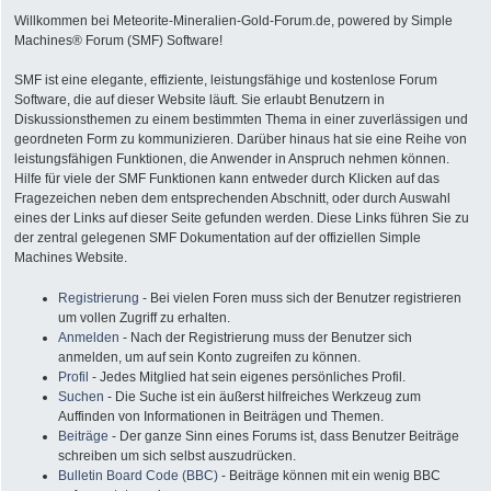
Willkommen bei Meteorite-Mineralien-Gold-Forum.de, powered by Simple
Machines® Forum (SMF) Software!
SMF ist eine elegante, effiziente, leistungsfähige und kostenlose Forum
Software, die auf dieser Website läuft. Sie erlaubt Benutzern in
Diskussionsthemen zu einem bestimmten Thema in einer zuverlässigen und
geordneten Form zu kommunizieren. Darüber hinaus hat sie eine Reihe von
leistungsfähigen Funktionen, die Anwender in Anspruch nehmen können.
Hilfe für viele der SMF Funktionen kann entweder durch Klicken auf das
Fragezeichen neben dem entsprechenden Abschnitt, oder durch Auswahl
eines der Links auf dieser Seite gefunden werden. Diese Links führen Sie zu
der zentral gelegenen SMF Dokumentation auf der offiziellen Simple
Machines Website.
Registrierung
- Bei vielen Foren muss sich der Benutzer registrieren
um vollen Zugriff zu erhalten.
Anmelden
- Nach der Registrierung muss der Benutzer sich
anmelden, um auf sein Konto zugreifen zu können.
Profil
- Jedes Mitglied hat sein eigenes persönliches Profil.
Suchen
- Die Suche ist ein äußerst hilfreiches Werkzeug zum
Auffinden von Informationen in Beiträgen und Themen.
Beiträge
- Der ganze Sinn eines Forums ist, dass Benutzer Beiträge
schreiben um sich selbst auszudrücken.
Bulletin Board Code (BBC)
- Beiträge können mit ein wenig BBC