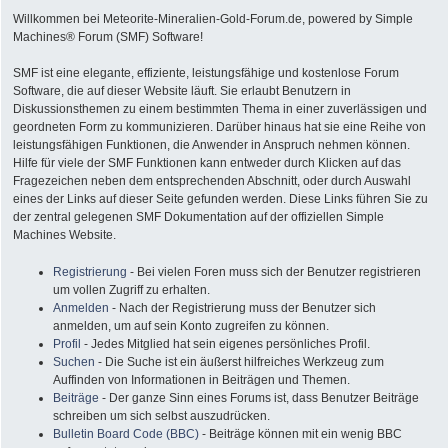
Willkommen bei Meteorite-Mineralien-Gold-Forum.de, powered by Simple
Machines® Forum (SMF) Software!
SMF ist eine elegante, effiziente, leistungsfähige und kostenlose Forum
Software, die auf dieser Website läuft. Sie erlaubt Benutzern in
Diskussionsthemen zu einem bestimmten Thema in einer zuverlässigen und
geordneten Form zu kommunizieren. Darüber hinaus hat sie eine Reihe von
leistungsfähigen Funktionen, die Anwender in Anspruch nehmen können.
Hilfe für viele der SMF Funktionen kann entweder durch Klicken auf das
Fragezeichen neben dem entsprechenden Abschnitt, oder durch Auswahl
eines der Links auf dieser Seite gefunden werden. Diese Links führen Sie zu
der zentral gelegenen SMF Dokumentation auf der offiziellen Simple
Machines Website.
Registrierung
- Bei vielen Foren muss sich der Benutzer registrieren
um vollen Zugriff zu erhalten.
Anmelden
- Nach der Registrierung muss der Benutzer sich
anmelden, um auf sein Konto zugreifen zu können.
Profil
- Jedes Mitglied hat sein eigenes persönliches Profil.
Suchen
- Die Suche ist ein äußerst hilfreiches Werkzeug zum
Auffinden von Informationen in Beiträgen und Themen.
Beiträge
- Der ganze Sinn eines Forums ist, dass Benutzer Beiträge
schreiben um sich selbst auszudrücken.
Bulletin Board Code (BBC)
- Beiträge können mit ein wenig BBC