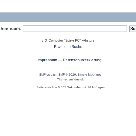
hen nach:
z.B.
Computer "Spiele PC" -Absturz
Erweiterte Suche
Impressum
---
Datenschutzerklärung
SMF-credits
|
SMF © 2026
,
Simple Machines
Theme:
smf destek
Seite erstellt in 0.065 Sekunden mit 14 Abfragen.