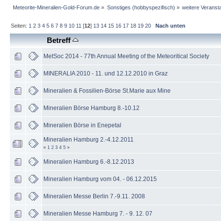
Meteorite-Mineralien-Gold-Forum.de
»
Sonstiges (hobbyspezifisch)
»
weitere Veranst
Seiten:
1
2
3
4
5
6
7
8
9
10
11
[
12
]
13
14
15
16
17
18
19
20
Nach unten
Betreff
MetSoc 2014 - 77th Annual Meeting of the Meteoritical Society
MINERALIA 2010 - 11. und 12.12.2010 in Graz
Mineralien & Fossilien-Börse St.Marie aux Mine
Mineralien Börse Hamburg 8.-10.12
Mineralien Börse in Enepetal
Mineralien Hamburg 2.-4.12.2011
«
1
2
3
4
5
»
Mineralien Hamburg 6.-8.12.2013
Mineralien Hamburg vom 04. - 06.12.2015
Mineralien Messe Berlin 7.-9.11. 2008
Mineralien Messe Hamburg 7. - 9. 12. 07