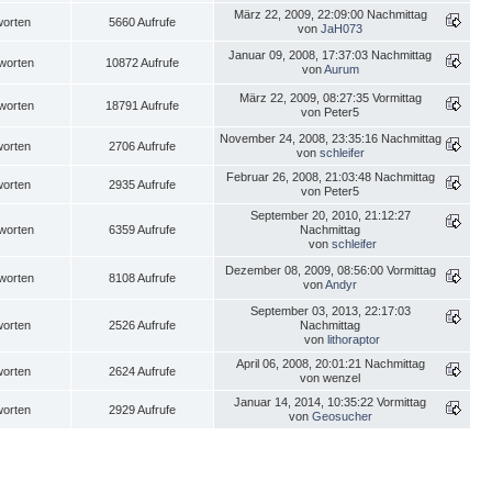
März 22, 2009, 22:09:00 Nachmittag
worten
5660 Aufrufe
von
JaH073
Januar 09, 2008, 17:37:03 Nachmittag
worten
10872 Aufrufe
von
Aurum
März 22, 2009, 08:27:35 Vormittag
worten
18791 Aufrufe
von Peter5
November 24, 2008, 23:35:16 Nachmittag
worten
2706 Aufrufe
von
schleifer
Februar 26, 2008, 21:03:48 Nachmittag
worten
2935 Aufrufe
von Peter5
September 20, 2010, 21:12:27
worten
6359 Aufrufe
Nachmittag
von
schleifer
Dezember 08, 2009, 08:56:00 Vormittag
worten
8108 Aufrufe
von
Andyr
September 03, 2013, 22:17:03
worten
2526 Aufrufe
Nachmittag
von
lithoraptor
April 06, 2008, 20:01:21 Nachmittag
worten
2624 Aufrufe
von wenzel
Januar 14, 2014, 10:35:22 Vormittag
worten
2929 Aufrufe
von
Geosucher