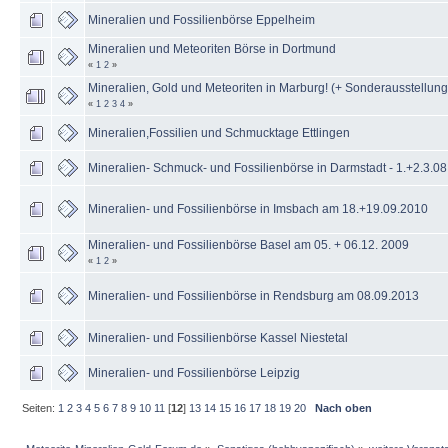
Mineralien und Fossilienbörse Eppelheim
Mineralien und Meteoriten Börse in Dortmund
«
1
2
»
Mineralien, Gold und Meteoriten in Marburg! (+ Sonderausstellung
«
1
2
3
4
»
Mineralien,Fossilien und Schmucktage Ettlingen
Mineralien- Schmuck- und Fossilienbörse in Darmstadt - 1.+2.3.08
Mineralien- und Fossilienbörse in Imsbach am 18.+19.09.2010
Mineralien- und Fossilienbörse Basel am 05. + 06.12. 2009
«
1
2
»
Mineralien- und Fossilienbörse in Rendsburg am 08.09.2013
Mineralien- und Fossilienbörse Kassel Niestetal
Mineralien- und Fossilienbörse Leipzig
Seiten:
1
2
3
4
5
6
7
8
9
10
11
[
12
]
13
14
15
16
17
18
19
20
Nach oben