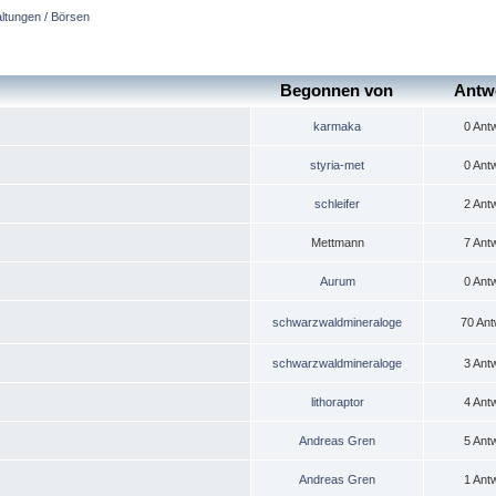
altungen / Börsen
Begonnen von
Antw
karmaka
0 Ant
styria-met
0 Ant
schleifer
2 Ant
Mettmann
7 Ant
Aurum
0 Ant
schwarzwaldmineraloge
70 Ant
schwarzwaldmineraloge
3 Ant
lithoraptor
4 Ant
Andreas Gren
5 Ant
Andreas Gren
1 Ant