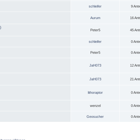
schleifer
9 Ant
Aurum
16 Ant
)
Peter5
45 Ant
schleifer
0 Ant
Peter5
0 Ant
JaH073
12 Ant
JaH073
21 Ant
lithoraptor
0 Ant
wenzel
0 Ant
Geosucher
0 Ant