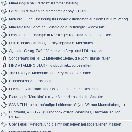
Mineralogische Literaturzusammenstellung
LAPIS 12/78 Was sind Meteoriten? ebay 8.11.09
Meteore - Eine Einführung für Hobby-Astronomen aus dem Oculum-Verlag
Minerale und Gesteine / Mineralogie-Petrologie-Geochemie
Fossilien und Geologie in Nördlinger Ries und Steinheimer Becken
O.R. Nortons Cambridge Encyclopedia of Meteorites
Agricola, Georg: Zwölf Bücher vom Berg- und Hüttenwesen...
Sonderband der NHG: Meteorite: Steine, die vom Himmel fallen
FIND A FALLING STAR - Fotobuch jetzt vorbestellen
The History of Meteoritics and Key Meteorite Collections
Donnerstein von Ensisheim
FOSSILIEN an Nord- und Ostsee - Finden und Bestimmen
Extra Lapis "Marokko" u.a. zur Meteoritensuche in Marokko
SAMMELN - eine unbändige Leidenschaft (von Werner Muensterberger)
Buchwald, V.F. (1975): Handbook of Iron Meteorites, Electronic edition
(2014)
Über Feuer=Meteore, und die mit denselben herabgefallenen Massen