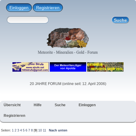
Einloggen
Registrieren
20 JAHRE FORUM (online seit: 12. April 2006)
Übersicht
Hilfe
Suche
Einloggen
Registrieren
Seiten:
1
2
3
4
5
6
7
8
[
9
]
10
11
Nach unten