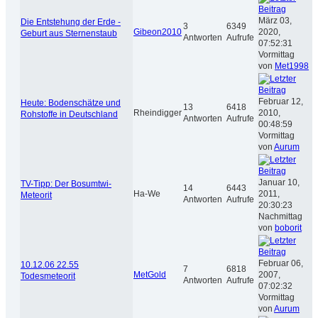
März 03,
Die Entstehung der Erde -
3
6349
Gibeon2010
2020,
Geburt aus Sternenstaub
Antworten
Aufrufe
07:52:31
Vormittag
von
Met1998
Februar 12,
Heute: Bodenschätze und
13
6418
Rheindigger
2010,
Rohstoffe in Deutschland
Antworten
Aufrufe
00:48:59
Vormittag
von
Aurum
Januar 10,
TV-Tipp: Der Bosumtwi-
14
6443
Ha-We
2011,
Meteorit
Antworten
Aufrufe
20:30:23
Nachmittag
von
boborit
Februar 06,
10.12.06 22.55
7
6818
MetGold
2007,
Todesmeteorit
Antworten
Aufrufe
07:02:32
Vormittag
von
Aurum