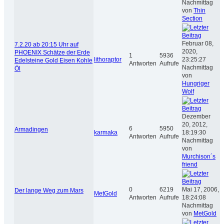
Nachmittag
von
Thin
Section
Februar 08,
7.2.20 ab 20:15 Uhr auf
2020,
PHOENIX Schätze der Erde
1
5936
lithoraptor
23:25:27
Edelsteine Gold Eisen Kohle
Antworten
Aufrufe
Nachmittag
Öl
von
Hungriger
Wolf
Dezember
20, 2012,
6
5950
Armadingen
karmaka
18:19:30
Antworten
Aufrufe
Nachmittag
von
Murchison´s
friend
0
6219
Mai 17, 2006,
Der lange Weg zum Mars
MetGold
Antworten
Aufrufe
18:24:08
Nachmittag
von
MetGold