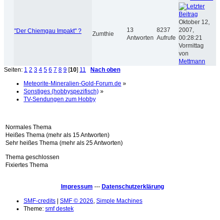
Oktober 12,
13
8237
2007,
"Der Chiemgau Impakt" ?
Zumthie
Antworten
Aufrufe
00:28:21
Vormittag
von
Mettmann
Seiten:
1
2
3
4
5
6
7
8
9
[
10
]
11
Nach oben
Meteorite-Mineralien-Gold-Forum.de
»
Sonstiges (hobbyspezifisch)
»
TV-Sendungen zum Hobby
Normales Thema
Heißes Thema (mehr als 15 Antworten)
Sehr heißes Thema (mehr als 25 Antworten)
Thema geschlossen
Fixiertes Thema
Impressum
---
Datenschutzerklärung
SMF-credits
|
SMF © 2026
,
Simple Machines
Theme:
smf destek