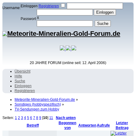
Einloggen
Registrieren
Username:
X
Passwort:
20 JAHRE FORUM (online seit: 12. April 2006)
Übersicht
Hilfe
Suche
Einloggen
Registrieren
Meteorite-Mineralien-Gold-Forum.de
»
Sonstiges (hobbyspezifisch)
»
TV-Sendungen zum Hobby
Seiten:
1
2
3
4
5
6
7
8
9
[
10
]
11
Nach unten
Begonnen
Letzter
Betreff
Antworten
Aufrufe
von
Beitrag