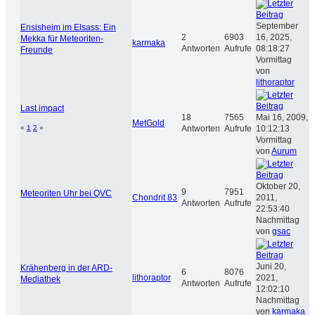
September
Ensisheim im Elsass: Ein
2
6903
16, 2025,
Mekka für Meteoriten-
karmaka
Antworten
Aufrufe
08:18:27
Freunde
Vormittag
von
lithoraptor
Last impact
18
7565
Mai 16, 2009,
MetGold
Antworten
Aufrufe
10:12:13
«
1
2
»
Vormittag
von
Aurum
Oktober 20,
9
7951
Meteoriten Uhr bei QVC
Chondrit 83
2011,
Antworten
Aufrufe
22:53:40
Nachmittag
von
gsac
Juni 20,
Krähenberg in der ARD-
6
8076
lithoraptor
2021,
Mediathek
Antworten
Aufrufe
12:02:10
Nachmittag
von
karmaka