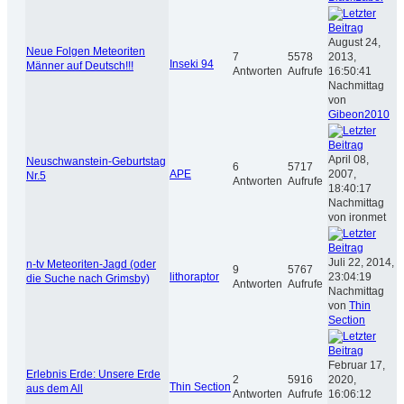
August 24,
Neue Folgen Meteoriten
7
5578
2013,
Inseki 94
Männer auf Deutsch!!!
Antworten
Aufrufe
16:50:41
Nachmittag
von
Gibeon2010
April 08,
Neuschwanstein-Geburtstag
6
5717
APE
2007,
Nr.5
Antworten
Aufrufe
18:40:17
Nachmittag
von ironmet
Juli 22, 2014,
n-tv Meteoriten-Jagd (oder
9
5767
lithoraptor
23:04:19
die Suche nach Grimsby)
Antworten
Aufrufe
Nachmittag
von
Thin
Section
Februar 17,
Erlebnis Erde: Unsere Erde
2
5916
2020,
Thin Section
aus dem All
Antworten
Aufrufe
16:06:12