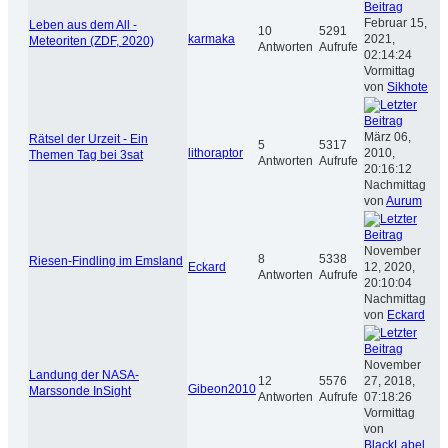
Februar 15,
Leben aus dem All -
10
5291
karmaka
2021,
Meteoriten (ZDF, 2020)
Antworten
Aufrufe
02:14:24
Vormittag
von
Sikhote
März 06,
Rätsel der Urzeit - Ein
5
5317
lithoraptor
2010,
Themen Tag bei 3sat
Antworten
Aufrufe
20:16:12
Nachmittag
von
Aurum
November
8
5338
Riesen-Findling im Emsland
Eckard
12, 2020,
Antworten
Aufrufe
20:10:04
Nachmittag
von
Eckard
November
Landung der NASA-
12
5576
27, 2018,
Gibeon2010
Marssonde InSight
Antworten
Aufrufe
07:18:26
Vormittag
von
BlackLabel