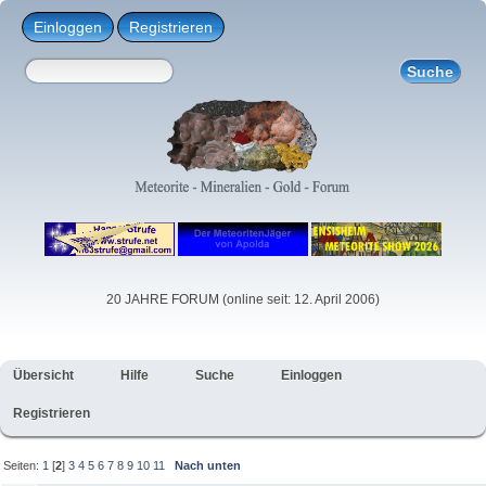
Einloggen
Registrieren
20 JAHRE FORUM (online seit: 12. April 2006)
Übersicht
Hilfe
Suche
Einloggen
Registrieren
Seiten:
1
[
2
]
3
4
5
6
7
8
9
10
11
Nach unten