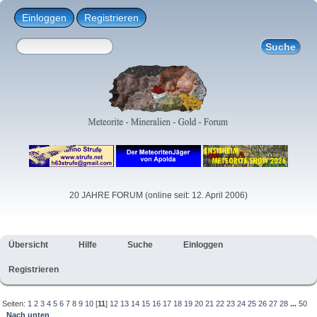
Einloggen
Registrieren
20 JAHRE FORUM (online seit: 12. April 2006)
Übersicht
Hilfe
Suche
Einloggen
Registrieren
Seiten:
1
2
3
4
5
6
7
8
9
10
[
11
]
12
13
14
15
16
17
18
19
20
21
22
23
24
25
26
27
28
...
50
Nach unten