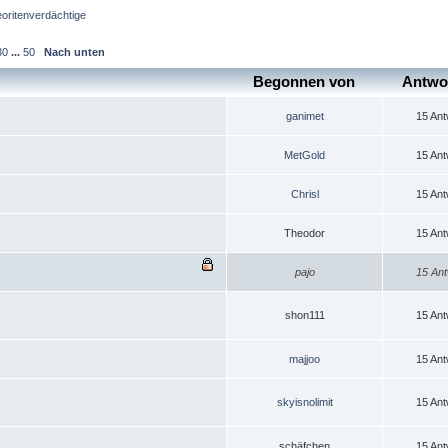
oritenverdächtige
30
...
50
Nach unten
Begonnen von
Antwo
ganimet
15 Ant
MetGold
15 Ant
Chrisl
15 Ant
Theodor
15 Ant
pajo
15 Ant
shon111
15 Ant
majjoo
15 Ant
skyisnolimit
15 Ant
schäfchen
15 Ant