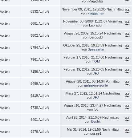
von Plagioklas
November 09, 2011, 12:21:05 Nachmittag
worten
8332 Aufrufe
von
Flaggaman
November 03, 2008, 11:21:07 Vormittag
worten
6881 Aufrufe
von Labrador
August 26, 2009, 15:15:24 Nachmittag
worten
5802 Aufrufe
von Berggold
Oktober 25, 2010, 19:16:39 Nachmittag
worten
8794 Aufrufe
von
Spessartin
Februar 17, 2016, 21:18:00 Nachmittag
worten
7961 Aufrufe
von
TOM
Februar 19, 2012, 15:20:05 Nachmittag
worten
7156 Aufrufe
von
JFJ
August 20, 2011, 08:14:34 Vormittag
worten
8499 Aufrufe
von
gallpa-meteorite
März 27, 2012, 12:51:14 Nachmittag
worten
6219 Aufrufe
von
JFJ
August 10, 2013, 23:44:27 Nachmittag
worten
6730 Aufrufe
von fdo
April 25, 2014, 21:10:57 Nachmittag
worten
8401 Aufrufe
von
Buchit
Mai 31, 2014, 19:01:56 Nachmittag
worten
9978 Aufrufe
von sosee1