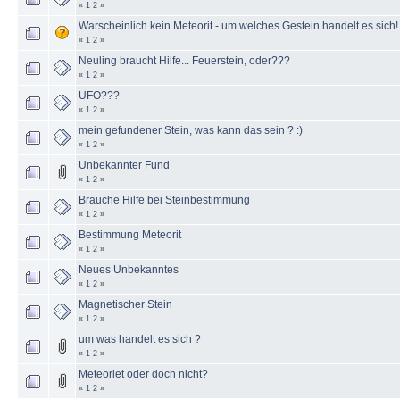
«
1
2
»
Warscheinlich kein Meteorit - um welches Gestein handelt es sich!
«
1
2
»
Neuling braucht Hilfe... Feuerstein, oder???
«
1
2
»
UFO???
«
1
2
»
mein gefundener Stein, was kann das sein ? :)
«
1
2
»
Unbekannter Fund
«
1
2
»
Brauche Hilfe bei Steinbestimmung
«
1
2
»
Bestimmung Meteorit
«
1
2
»
Neues Unbekanntes
«
1
2
»
Magnetischer Stein
«
1
2
»
um was handelt es sich ?
«
1
2
»
Meteoriet oder doch nicht?
«
1
2
»