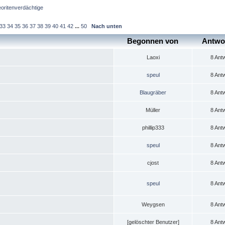
oritenverdächtige
33
34
35
36
37
38
39
40
41
42
...
50
Nach unten
Begonnen von
Antwo
Laoxi
8 Ant
speul
8 Ant
Blaugräber
8 Ant
Müller
8 Ant
phillip333
8 Ant
speul
8 Ant
cjost
8 Ant
speul
8 Ant
Weygsen
8 Ant
[gelöschter Benutzer]
8 Ant