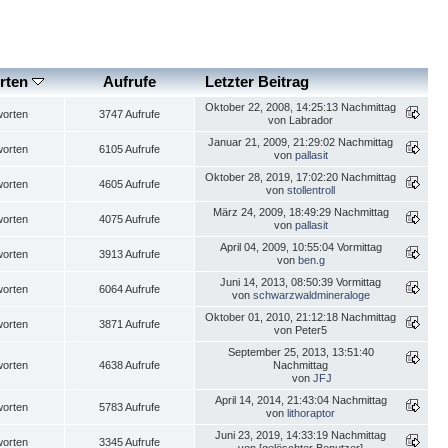
rten
Aufrufe
Letzter Beitrag
Oktober 22, 2008, 14:25:13 Nachmittag
worten
3747 Aufrufe
von Labrador
Januar 21, 2009, 21:29:02 Nachmittag
worten
6105 Aufrufe
von
pallasit
Oktober 28, 2019, 17:02:20 Nachmittag
worten
4605 Aufrufe
von
stollentroll
März 24, 2009, 18:49:29 Nachmittag
worten
4075 Aufrufe
von
pallasit
April 04, 2009, 10:55:04 Vormittag
worten
3913 Aufrufe
von
ben.g
Juni 14, 2013, 08:50:39 Vormittag
worten
6064 Aufrufe
von
schwarzwaldmineraloge
Oktober 01, 2010, 21:12:18 Nachmittag
worten
3871 Aufrufe
von Peter5
September 25, 2013, 13:51:40
worten
4638 Aufrufe
Nachmittag
von
JFJ
April 14, 2014, 21:43:04 Nachmittag
worten
5783 Aufrufe
von
lithoraptor
Juni 23, 2019, 14:33:19 Nachmittag
worten
3345 Aufrufe