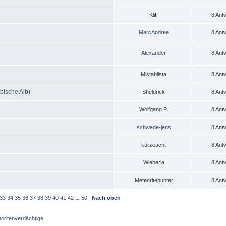
Kliff
8 Ant
MarcAndree
8 Ant
Alexander
8 Ant
Mistablista
8 Ant
bische Alb)
Sheldrick
8 Ant
Wolfgang P.
8 Ant
schwede-jens
8 Ant
kurzeacht
8 Ant
Wieberla
8 Ant
Meteoritehunter
8 Ant
33
34
35
36
37
38
39
40
41
42
...
50
Nach oben
oritenverdächtige