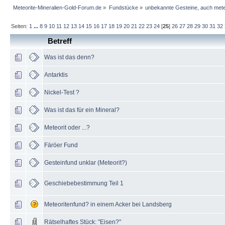
Meteorite-Mineralien-Gold-Forum.de
»
Fundstücke
»
unbekannte Gesteine, auch mete
Seiten:
1
...
8
9
10
11
12
13
14
15
16
17
18
19
20
21
22
23
24
[
25
]
26
27
28
29
30
31
32
Betreff
Was ist das denn?
Antarktis
Nickel-Test ?
Was ist das für ein Mineral?
Meteorit oder ...?
Färöer Fund
Gesteinfund unklar (Meteorit?)
Geschiebebestimmung Teil 1
Meteoritenfund? in einem Acker bei Landsberg
Rätselhaftes Stück: "Eisen?"