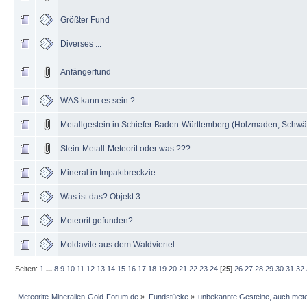
Größter Fund
Diverses ...
Anfängerfund
WAS kann es sein ?
Metallgestein in Schiefer Baden-Württemberg (Holzmaden, Schwä
Stein-Metall-Meteorit oder was ???
Mineral in Impaktbreckzie...
Was ist das? Objekt 3
Meteorit gefunden?
Moldavite aus dem Waldviertel
Seiten:
1
...
8
9
10
11
12
13
14
15
16
17
18
19
20
21
22
23
24
[
25
]
26
27
28
29
30
31
32
Meteorite-Mineralien-Gold-Forum.de
»
Fundstücke
»
unbekannte Gesteine, auch mete