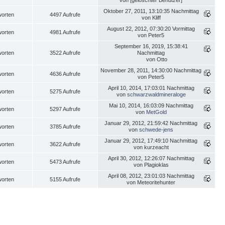
von [gelöschter Benutzer]
Oktober 27, 2011, 13:10:35 Nachmittag
worten
4497 Aufrufe
von Kliff
August 22, 2012, 07:30:20 Vormittag
worten
4981 Aufrufe
von Peter5
September 16, 2019, 15:38:41
worten
3522 Aufrufe
Nachmittag
von Otto
November 28, 2011, 14:30:00 Nachmittag
worten
4636 Aufrufe
von Peter5
April 10, 2014, 17:03:01 Nachmittag
worten
5275 Aufrufe
von
schwarzwaldmineraloge
Mai 10, 2014, 16:03:09 Nachmittag
worten
5297 Aufrufe
von
MetGold
Januar 29, 2012, 21:59:42 Nachmittag
worten
3785 Aufrufe
von
schwede-jens
Januar 29, 2012, 17:49:10 Nachmittag
worten
3622 Aufrufe
von kurzeacht
April 30, 2012, 12:26:07 Nachmittag
worten
5473 Aufrufe
von Plagioklas
April 08, 2012, 23:01:03 Nachmittag
worten
5155 Aufrufe
von Meteoritehunter