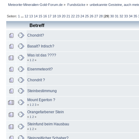
Meteorite-Mineralien-Gold-Forum.de
»
Fundstücke
»
unbekannte Gesteine, auch mete
Seiten:
1
...
12
13
14
15
16
17
18
19
20
21
22
23
24
25
26
27
28
[
29
]
30
31
32
33
34
35
Betreff
Chondrit?
Basalt? Irdisch?
Was ist das ????
«
1
2
»
Eisenmeteorit?
Chondrit ?
Steinbestimmung
Mount Egerton ?
«
1
2
3
»
Orangefarbener Stein
«
1
2
»
Steinfund beim Hausbau
«
1
2
»
Steinzeitlicher Schaber?