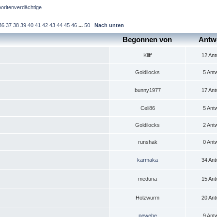
oritenverdächtige
36
37
38
39
40
41
42
43
44
45
46
...
50
Nach unten
Begonnen von
Antw
Kliff
12 Ant
Goldilocks
5 Ant
bunny1977
17 Ant
Celi86
5 Ant
Goldilocks
2 Ant
runshak
0 Ant
karmaka
34 Ant
meduna
15 Ant
Holzwurm
20 Ant
pewebe
9 Ant