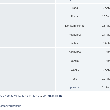
Tsed
2 Ant
Fuchs
10 Ant
Der Sammler 81
18 Ant
hobbynrw
14 Ant
tinbar
6 Ant
hobbynrw
12 Ant
komimi
15 Ant
Woozy
6 Ant
dcd
10 Ant
pewebe
13 Ant
36
37
38
39
40
41
42
43
44
45
46
...
50
Nach oben
oritenverdächtige