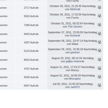
von Fuchs
Oktober 05, 2011, 21:25:45 Nachmittag
worten
2717 Aufrufe
von
MetGold
Oktober 05, 2011, 17:32:05 Nachmittag
worten
5502 Aufrufe
von Fuchs
Oktober 01, 2011, 00:32:54 Vormittag
worten
7280 Aufrufe
von
Thin Section
September 07, 2011, 23:55:05 Nachmittag
worten
9403 Aufrufe
von
Norbertit
September 06, 2011, 23:47:14 Nachmittag
worten
4287 Aufrufe
von tinbar
September 05, 2011, 15:36:18 Nachmittag
worten
5123 Aufrufe
von
ganimet
August 20, 2011, 08:14:34 Vormittag
worten
8502 Aufrufe
von
gallpa-meteorite
August 11, 2011, 17:53:27 Nachmittag
worten
4767 Aufrufe
von Woozy
August 01, 2011, 16:06:29 Nachmittag
worten
5635 Aufrufe
von
lithoraptor
Juli 30, 2011, 13:40:18 Nachmittag
worten
6097 Aufrufe
von
JaH073