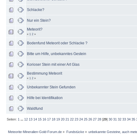
Schlacke?
Nur ein Stein?
Meteorit?
«
1
2
»
Bodenfund Meteorit oder Schlacke ?
Bitte um Hilfe, unbekanntes Gestein
Korioser Stein mit einer Art Glas
Bestimmung Meteorit
«
1
2
»
Unbekannter Stein Gefunden
Hilfe bei Identifikation
Waldfund
Seiten:
1
...
12
13
14
15
16
17
18
19
20
21
22
23
24
25
26
27
28
[
29
]
30
31
32
33
34
35
Meteorite-Mineralien-Gold-Forum.de
»
Fundstücke
»
unbekannte Gesteine, auch mete