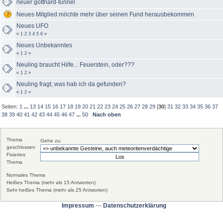
neuer gotthard-tunnel
Neues Mitglied möchte mehr über seinen Fund herausbekommen
Neues UFO
«
1
2
3
4
5
6
»
Neues Unbekanntes
«
1
2
»
Neuling braucht Hilfe... Feuerstein, oder???
«
1
2
»
Neuling fragt, was hab ich da gefunden?
«
1
2
»
Seiten:
1
...
13
14
15
16
17
18
19
20
21
22
23
24
25
26
27
28
29
[
30
]
31
32
33
34
35
36
37
38
39
40
41
42
43
44
45
46
47
...
50
Nach oben
Thema
Gehe zu:
geschlossen
Fixiertes
Thema
Normales Thema
Heißes Thema (mehr als 15 Antworten)
Sehr heißes Thema (mehr als 25 Antworten)
Impressum
---
Datenschutzerklärung