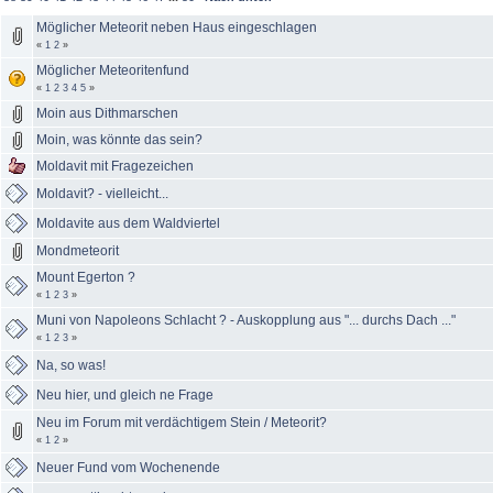
Möglicher Meteorit neben Haus eingeschlagen
«
1
2
»
Möglicher Meteoritenfund
«
1
2
3
4
5
»
Moin aus Dithmarschen
Moin, was könnte das sein?
Moldavit mit Fragezeichen
Moldavit? - vielleicht...
Moldavite aus dem Waldviertel
Mondmeteorit
Mount Egerton ?
«
1
2
3
»
Muni von Napoleons Schlacht ? - Auskopplung aus "... durchs Dach ..."
«
1
2
3
»
Na, so was!
Neu hier, und gleich ne Frage
Neu im Forum mit verdächtigem Stein / Meteorit?
«
1
2
»
Neuer Fund vom Wochenende