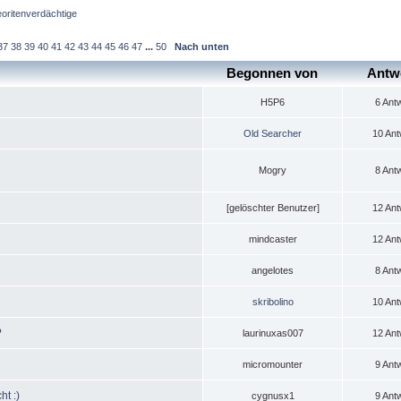
oritenverdächtige
37
38
39
40
41
42
43
44
45
46
47
...
50
Nach unten
Begonnen von
Antw
H5P6
6 Ant
Old Searcher
10 Ant
Mogry
8 Ant
[gelöschter Benutzer]
12 Ant
mindcaster
12 Ant
angelotes
8 Ant
skribolino
10 Ant
?
laurinuxas007
12 Ant
micromounter
9 Ant
ht :)
cygnusx1
9 Ant