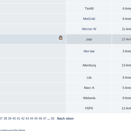
Tim68
6 Ant
MetGold
6 Ant
Werner W
11 Ant
pajo
13 Ant
Met-laie
3 Ant
Altenburg
13 Ant
Lila
6 Ant
Marc-K
5 Ant
Wieberla
8 Ant
H5P6
12 Ant
37
38
39
40
41
42
43
44
45
46
47
...
50
Nach oben
oritenverdächtige