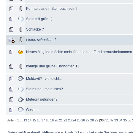
Könnte das ein Steinbach sein?
Stein mit grün :-)
Schlacke ?
Linien schocken..?
Neues Mitglied möchte mehr über seinen Fund herausbekommen
kohlige und grüne Chondriten 11
Moldavit? - vielleicht...
Steinfund - metallisch?
Meteorit gefunden?
Gestein
Seiten:
1
...
13
14
15
16
17
18
19
20
21
22
23
24
25
26
27
28
29
[
30
]
31
32
33
34
35
36
Meteorite-Mineralien-Gold-Forum.de
»
Fundstücke
»
unbekannte Gesteine, auch mete