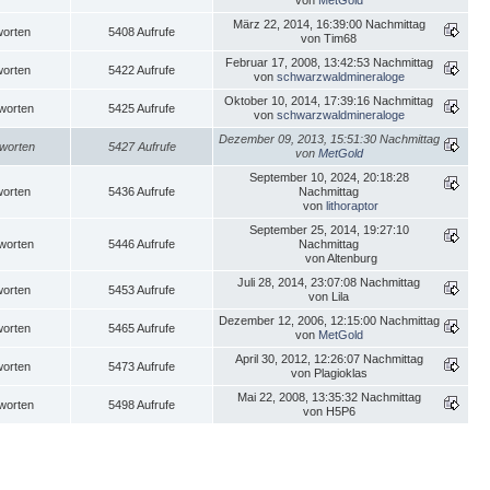
von
MetGold
März 22, 2014, 16:39:00 Nachmittag
worten
5408 Aufrufe
von Tim68
Februar 17, 2008, 13:42:53 Nachmittag
worten
5422 Aufrufe
von
schwarzwaldmineraloge
Oktober 10, 2014, 17:39:16 Nachmittag
worten
5425 Aufrufe
von
schwarzwaldmineraloge
Dezember 09, 2013, 15:51:30 Nachmittag
worten
5427 Aufrufe
von
MetGold
September 10, 2024, 20:18:28
worten
5436 Aufrufe
Nachmittag
von
lithoraptor
September 25, 2014, 19:27:10
worten
5446 Aufrufe
Nachmittag
von Altenburg
Juli 28, 2014, 23:07:08 Nachmittag
worten
5453 Aufrufe
von Lila
Dezember 12, 2006, 12:15:00 Nachmittag
worten
5465 Aufrufe
von
MetGold
April 30, 2012, 12:26:07 Nachmittag
worten
5473 Aufrufe
von Plagioklas
Mai 22, 2008, 13:35:32 Nachmittag
worten
5498 Aufrufe
von H5P6