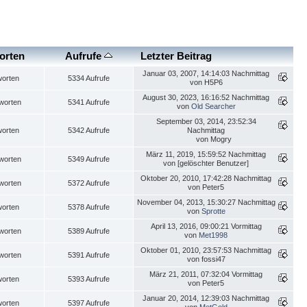
orten
Aufrufe
Letzter Beitrag
Januar 03, 2007, 14:14:03 Nachmittag
worten
5334 Aufrufe
von H5P6
August 30, 2023, 16:16:52 Nachmittag
worten
5341 Aufrufe
von
Old Searcher
September 03, 2014, 23:52:34
worten
5342 Aufrufe
Nachmittag
von Mogry
März 11, 2019, 15:59:52 Nachmittag
worten
5349 Aufrufe
von [gelöschter Benutzer]
Oktober 20, 2010, 17:42:28 Nachmittag
worten
5372 Aufrufe
von Peter5
November 04, 2013, 15:30:27 Nachmittag
worten
5378 Aufrufe
von
Sprotte
April 13, 2016, 09:00:21 Vormittag
worten
5389 Aufrufe
von
Met1998
Oktober 01, 2010, 23:57:53 Nachmittag
worten
5391 Aufrufe
von fossi47
März 21, 2011, 07:32:04 Vormittag
worten
5393 Aufrufe
von Peter5
Januar 20, 2014, 12:39:03 Nachmittag
worten
5397 Aufrufe