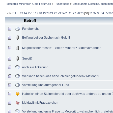
Meteorite-Mineralien-Gold-Forum.de
»
Fundstücke
»
unbekannte Gesteine, auch mete
Seiten:
1
...
13
14
15
16
17
18
19
20
21
22
23
24
25
26
27
28
29
[
30
]
31
32
33
34
35
36
Betreff
Fundbericht
Beifang bei der Suche nach Gold II
Magnetischer "riesen"... Stein? Mineral? Bilder vorhanden
Suevit?
noch ein Ackerfund
Wer kann helfen-was habe ich hier gefunden? Meteorit?
Vorstellung und aufregender Fund.
Habe ich einen Steinmeterorid oder doch was anderes gefunden 
Moldavit mit Fragezeichen
Vorstellung und erste Frage .... Meteorit ... wahrscheinlich ... vielleic