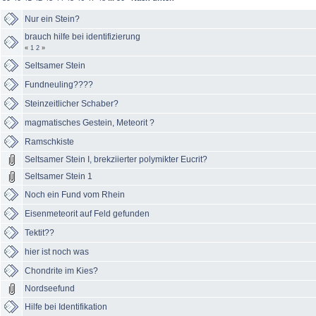
Nur ein Stein?
brauch hilfe bei identifizierung
«
1
2
»
Seltsamer Stein
Fundneuling????
Steinzeitlicher Schaber?
magmatisches Gestein, Meteorit ?
Ramschkiste
Seltsamer Stein I, brekziierter polymikter Eucrit?
Seltsamer Stein 1
Noch ein Fund vom Rhein
Eisenmeteorit auf Feld gefunden
Tektit??
hier ist noch was
Chondrite im Kies?
Nordseefund
Hilfe bei Identifikation