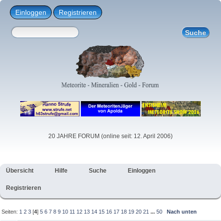
Einloggen
Registrieren
20 JAHRE FORUM (online seit: 12. April 2006)
Übersicht
Hilfe
Suche
Einloggen
Registrieren
Seiten:
1
2
3
[
4
]
5
6
7
8
9
10
11
12
13
14
15
16
17
18
19
20
21
...
50
Nach unten