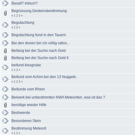
Basalt? Irdisch?
Begrüssung,Gesteinsbestimmung
«
1
2
3
»
Begutachtung
«
1
2
»
Begutachtung fund in den Tauern
Bei den dreien bin ich völlig ratlos...
Beifang bei der Suche nach Gold
Beifang bei der Suche nach Gold II
beifund kiesgrube
«
1
2
»
Beifund vom Achim bei den 13 Nuggets
«
1
2
3
»
Beifunde vom Rhein
Beiwerk bei unbestimmten NWA Meteoriten, was ist das ?
benötige wieder Hilfe
Beshwerde
Besonderen Stein
Bestimmung Meteorit
«
1
2
»