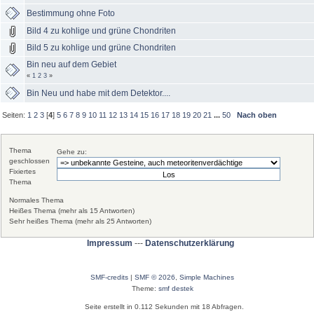
Bestimmung ohne Foto
Bild 4 zu kohlige und grüne Chondriten
Bild 5 zu kohlige und grüne Chondriten
Bin neu auf dem Gebiet
«
1
2
3
»
Bin Neu und habe mit dem Detektor....
Seiten:
1
2
3
[
4
]
5
6
7
8
9
10
11
12
13
14
15
16
17
18
19
20
21
...
50
Nach oben
Thema
Gehe zu:
geschlossen
Fixiertes
Thema
Normales Thema
Heißes Thema (mehr als 15 Antworten)
Sehr heißes Thema (mehr als 25 Antworten)
Impressum
---
Datenschutzerklärung
SMF-credits
|
SMF © 2026
,
Simple Machines
Theme:
smf destek
Seite erstellt in 0.112 Sekunden mit 18 Abfragen.