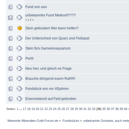
Fund von ueo
unbekannter Fund Meteorit????
«
1
2
»
Stein gefunden! Wer kann helfen?
Der Unterschied von Quarz und Feldspat
Stein fürs Garnelenaquarium
Perlit
Neu hier, und gleich ne Frage
Brauche dringend euern Rat!!!!!!
Fundstück von vor 40jahren
Eisenmeteorit auf Feld gefunden
Seiten:
1
...
17
18
19
20
21
22
23
24
25
26
27
28
29
30
31
32
33
[
34
]
35
36
37
38
39
40
Meteorite-Mineralien-Gold-Forum.de
»
Fundstücke
»
unbekannte Gesteine, auch mete