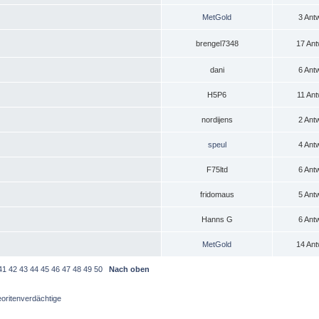
MetGold
3 Ant
brengel7348
17 Ant
dani
6 Ant
H5P6
11 Ant
nordijens
2 Ant
speul
4 Ant
F75ltd
6 Ant
fridomaus
5 Ant
Hanns G
6 Ant
MetGold
14 Ant
41
42
43
44
45
46
47
48
49
50
Nach oben
oritenverdächtige