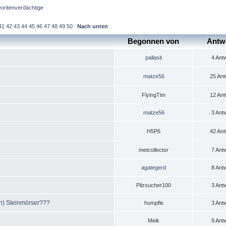
oritenverdächtige
41
42
43
44
45
46
47
48
49
50
Nach unten
Begonnen von
Antw
pallasit
4 Ant
matze56
25 Ant
FlyingTim
12 Ant
matze56
3 Ant
H5P6
42 Ant
metcollector
7 Ant
agategerd
8 Ant
Pilzsucher100
3 Ant
en) Steinmörser???
humpfle
3 Ant
Meik
9 Ant