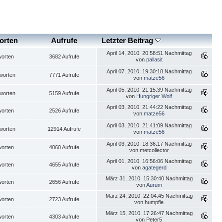
orten
Aufrufe
Letzter Beitrag
April 14, 2010, 20:58:51 Nachmittag
worten
3682 Aufrufe
von
pallasit
April 07, 2010, 19:30:18 Nachmittag
worten
7771 Aufrufe
von
matze56
April 05, 2010, 21:15:39 Nachmittag
worten
5159 Aufrufe
von
Hungriger Wolf
April 03, 2010, 21:44:22 Nachmittag
worten
2526 Aufrufe
von
matze56
April 03, 2010, 21:41:09 Nachmittag
worten
12914 Aufrufe
von
matze56
April 03, 2010, 18:36:17 Nachmittag
worten
4060 Aufrufe
von metcollector
April 01, 2010, 16:56:06 Nachmittag
worten
4655 Aufrufe
von
agategerd
März 31, 2010, 15:30:40 Nachmittag
worten
2656 Aufrufe
von
Aurum
März 24, 2010, 22:04:45 Nachmittag
worten
2723 Aufrufe
von humpfle
März 15, 2010, 17:26:47 Nachmittag
worten
4303 Aufrufe
von Peter5