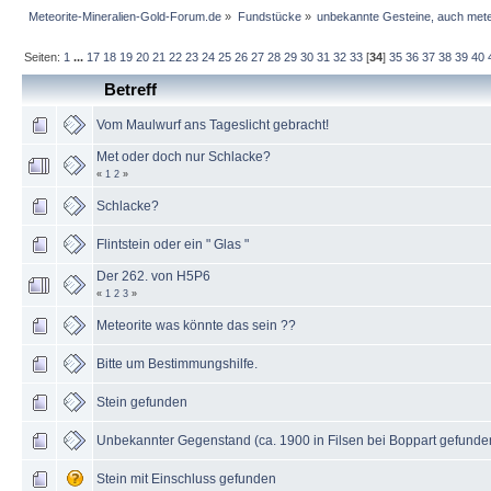
Meteorite-Mineralien-Gold-Forum.de
»
Fundstücke
»
unbekannte Gesteine, auch mete
Seiten:
1
...
17
18
19
20
21
22
23
24
25
26
27
28
29
30
31
32
33
[
34
]
35
36
37
38
39
40
Betreff
Vom Maulwurf ans Tageslicht gebracht!
Met oder doch nur Schlacke?
«
1
2
»
Schlacke?
Flintstein oder ein " Glas "
Der 262. von H5P6
«
1
2
3
»
Meteorite was könnte das sein ??
Bitte um Bestimmungshilfe.
Stein gefunden
Unbekannter Gegenstand (ca. 1900 in Filsen bei Boppart gefund
Stein mit Einschluss gefunden