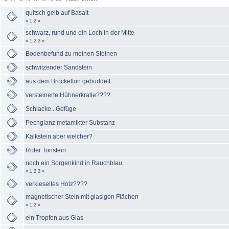
quitsch gelb auf Basalt
«
1
2
»
schwarz, rund und ein Loch in der Mitte
«
1
2
3
»
Bodenbefund zu meinen Steinen
schwitzender Sandstein
aus dem Bröckelton gebuddelt
versteinerte Hühnerkralle????
Schlacke...Gefüge
Pechglanz metamikter Substanz
Kalkstein aber welcher?
Roter Tonstein
noch ein Sorgenkind in Rauchblau
«
1
2
3
»
verkieseltes Holz????
magnetischer Stein mit glasigen Flächen
«
1
2
»
ein Tropfen aus Glas