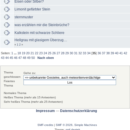
Eisen oder Silber?
Limonit gefärbter Stein
sternmuster
was erzählen mir die Steinbrüche?
Kalkstein mit schwarze Schliere
Hellgrau mit glasigem Überzug....
«
1
2
»
Seiten:
1
...
18
19
20
21
22
23
24
25
26
27
28
29
30
31
32
33
34
[
35
]
36
37
38
39
40
41
42
43
44
45
46
47
48
49
50
Nach oben
Thema
Gehe zu:
geschlossen
Fixiertes
Thema
Normales Thema
Heißes Thema (mehr als 15 Antworten)
Sehr heißes Thema (mehr als 25 Antworten)
Impressum
---
Datenschutzerklärung
SMF-credits
|
SMF © 2026
,
Simple Machines
Theme:
smf destek