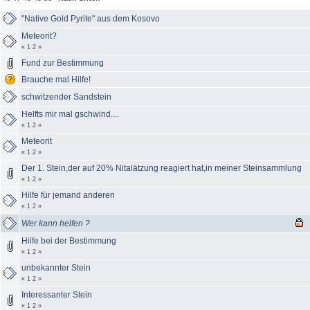
"Native Gold Pyrite" aus dem Kosovo
Meteorit?
«
1
2
»
Fund zur Bestimmung
Brauche mal Hilfe!
schwitzender Sandstein
Helfts mir mal gschwind....
«
1
2
»
Meteorit
«
1
2
»
Der 1. Stein,der auf 20% Nitalätzung reagiert hat,in meiner Steinsammlung
«
1
2
»
Hilfe für jemand anderen
«
1
2
»
Wer kann helfen ?
Hilfe bei der Bestimmung
«
1
2
»
unbekannter Stein
«
1
2
»
Interessanter Stein
«
1
2
»