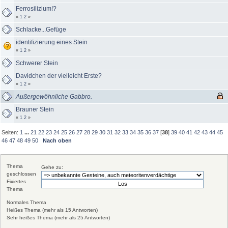
Ferrosilizium!?
«
1
2
»
Schlacke...Gefüge
identifizierung eines Stein
«
1
2
»
Schwerer Stein
Davidchen der vielleicht Erste?
«
1
2
»
Außergewöhnliche Gabbro.
Brauner Stein
«
1
2
»
Seiten:
1
...
21
22
23
24
25
26
27
28
29
30
31
32
33
34
35
36
37
[
38
]
39
40
41
42
43
44
45
46
47
48
49
50
Nach oben
Thema
Gehe zu:
geschlossen
Fixiertes
Thema
Normales Thema
Heißes Thema (mehr als 15 Antworten)
Sehr heißes Thema (mehr als 25 Antworten)