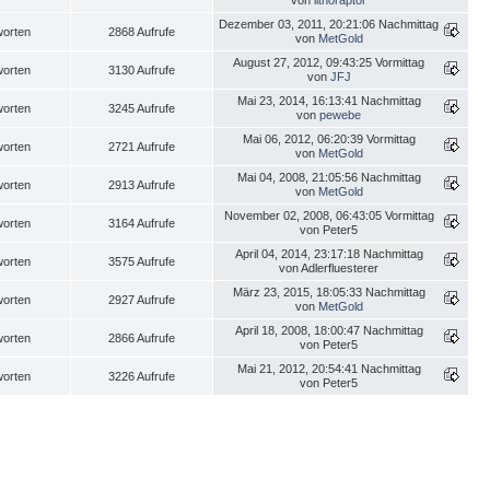
von
lithoraptor
Dezember 03, 2011, 20:21:06 Nachmittag
worten
2868 Aufrufe
von
MetGold
August 27, 2012, 09:43:25 Vormittag
worten
3130 Aufrufe
von
JFJ
Mai 23, 2014, 16:13:41 Nachmittag
worten
3245 Aufrufe
von
pewebe
Mai 06, 2012, 06:20:39 Vormittag
worten
2721 Aufrufe
von
MetGold
Mai 04, 2008, 21:05:56 Nachmittag
worten
2913 Aufrufe
von
MetGold
November 02, 2008, 06:43:05 Vormittag
worten
3164 Aufrufe
von Peter5
April 04, 2014, 23:17:18 Nachmittag
worten
3575 Aufrufe
von Adlerfluesterer
März 23, 2015, 18:05:33 Nachmittag
worten
2927 Aufrufe
von
MetGold
April 18, 2008, 18:00:47 Nachmittag
worten
2866 Aufrufe
von Peter5
Mai 21, 2012, 20:54:41 Nachmittag
worten
3226 Aufrufe
von Peter5