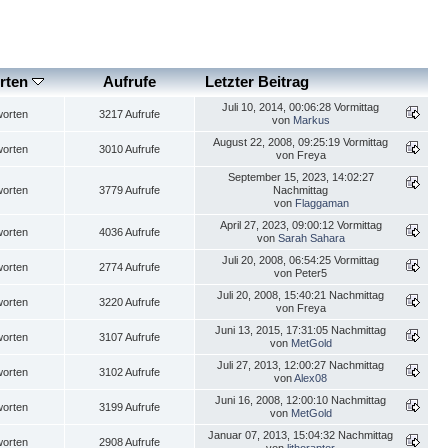
rten
Aufrufe
Letzter Beitrag
Juli 10, 2014, 00:06:28 Vormittag
worten
3217 Aufrufe
von
Markus
August 22, 2008, 09:25:19 Vormittag
worten
3010 Aufrufe
von Freya
September 15, 2023, 14:02:27
worten
3779 Aufrufe
Nachmittag
von
Flaggaman
April 27, 2023, 09:00:12 Vormittag
worten
4036 Aufrufe
von
Sarah Sahara
Juli 20, 2008, 06:54:25 Vormittag
worten
2774 Aufrufe
von Peter5
Juli 20, 2008, 15:40:21 Nachmittag
worten
3220 Aufrufe
von Freya
Juni 13, 2015, 17:31:05 Nachmittag
worten
3107 Aufrufe
von
MetGold
Juli 27, 2013, 12:00:27 Nachmittag
worten
3102 Aufrufe
von
Alex08
Juni 16, 2008, 12:00:10 Nachmittag
worten
3199 Aufrufe
von
MetGold
Januar 07, 2013, 15:04:32 Nachmittag
worten
2908 Aufrufe