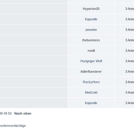
Hyperion05
3 Ant
Kapselle
3 Ant
pewebe
3 Ant
thebusiness
3 Ant
noelli
3 Ant
Hungriger Wolf
3 Ant
Adlerfluesterer
3 Ant
RockyHorn
3 Ant
MetGold
3 Ant
Kapselle
3 Ant
48
49
50
Nach oben
oritenverdächtige