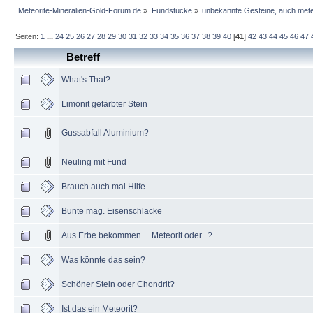
Meteorite-Mineralien-Gold-Forum.de
»
Fundstücke
»
unbekannte Gesteine, auch mete
Seiten:
1
...
24
25
26
27
28
29
30
31
32
33
34
35
36
37
38
39
40
[
41
]
42
43
44
45
46
47
Betreff
What's That?
Limonit gefärbter Stein
Gussabfall Aluminium?
Neuling mit Fund
Brauch auch mal Hilfe
Bunte mag. Eisenschlacke
Aus Erbe bekommen.... Meteorit oder...?
Was könnte das sein?
Schöner Stein oder Chondrit?
Ist das ein Meteorit?