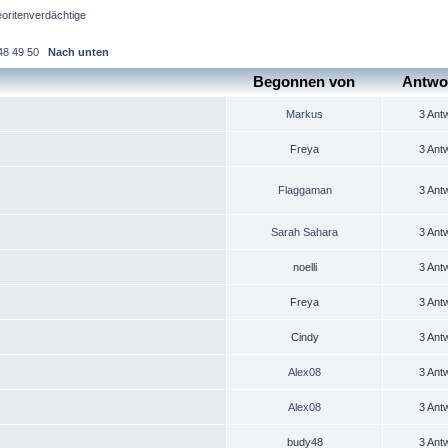
oritenverdächtige
48
49
50
Nach unten
Begonnen von
Antwo
Markus
3 Ant
Freya
3 Ant
Flaggaman
3 Ant
Sarah Sahara
3 Ant
noelli
3 Ant
Freya
3 Ant
Cindy
3 Ant
Alex08
3 Ant
Alex08
3 Ant
budy48
3 Ant