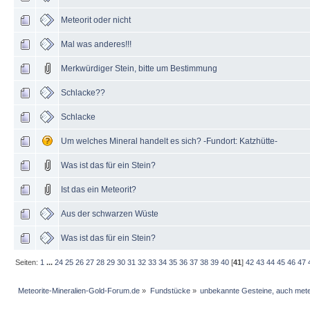
Meteorit oder nicht
Mal was anderes!!!
Merkwürdiger Stein, bitte um Bestimmung
Schlacke??
Schlacke
Um welches Mineral handelt es sich? -Fundort: Katzhütte-
Was ist das für ein Stein?
Ist das ein Meteorit?
Aus der schwarzen Wüste
Was ist das für ein Stein?
Seiten:
1
...
24
25
26
27
28
29
30
31
32
33
34
35
36
37
38
39
40
[
41
]
42
43
44
45
46
47
Meteorite-Mineralien-Gold-Forum.de
»
Fundstücke
»
unbekannte Gesteine, auch mete