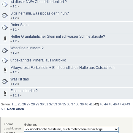
Ist dieser NWA Chondrit orientiert ?
«
1
2
»
Bitte helft mir, was ist das denn nun?
«
1
2
»
Roter Stein
«
1
2
»
Heller Graintähnlicher Stein mit schwarzer Schmelzkruste?
«
1
2
»
Was für ein Mineral?
«
1
2
»
unbekanntes Mineral aus Marokko
Mikeys rosa Ferkelstein + Ein freundliches Hallo aus Ostsachsen
«
1
2
»
Was ist das
«
1
2
»
Eisenmeteorite ?
«
1
2
3
»
Seiten:
1
...
25
26
27
28
29
30
31
32
33
34
35
36
37
38
39
40
41
[
42
]
43
44
45
46
47
48
49
50
Nach oben
Thema
Gehe zu:
geschlossen
Fixiertes