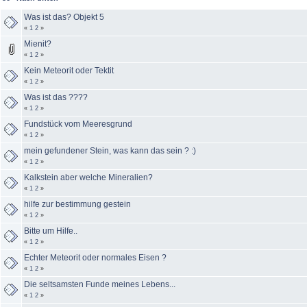
Was ist das? Objekt 5
«
1
2
»
Mienit?
«
1
2
»
Kein Meteorit oder Tektit
«
1
2
»
Was ist das ????
«
1
2
»
Fundstück vom Meeresgrund
«
1
2
»
mein gefundener Stein, was kann das sein ? :)
«
1
2
»
Kalkstein aber welche Mineralien?
«
1
2
»
hilfe zur bestimmung gestein
«
1
2
»
Bitte um Hilfe..
«
1
2
»
Echter Meteorit oder normales Eisen ?
«
1
2
»
Die seltsamsten Funde meines Lebens...
«
1
2
»