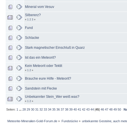
Mineral vom Vesuv
Silbererz?
«
1
2
3
»
Fund
Schlacke
Stark magnetischer Einschluß in Quarz
Ist das ein Meteorit?
Kein Meteorit oder Tektit
«
1
2
»
Brauche eure Hilfe - Meteorit?
Sandstein mit Flecke
Unbekannter Stein_Wer weiß was?
«
1
2
»
Seiten:
1
...
28
29
30
31
32
33
34
35
36
37
38
39
40
41
42
43
44
[
45
]
46
47
48
49
50
N
Meteorite-Mineralien-Gold-Forum.de
»
Fundstücke
»
unbekannte Gesteine, auch mete