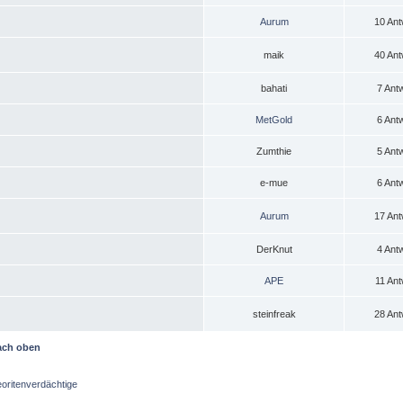
Aurum
10 Ant
maik
40 Ant
bahati
7 Ant
MetGold
6 Ant
Zumthie
5 Ant
e-mue
6 Ant
Aurum
17 Ant
DerKnut
4 Ant
APE
11 Ant
steinfreak
28 Ant
ach oben
oritenverdächtige