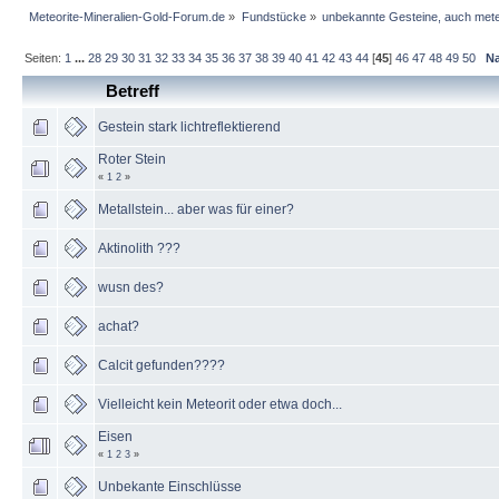
Meteorite-Mineralien-Gold-Forum.de
»
Fundstücke
»
unbekannte Gesteine, auch mete
Seiten:
1
...
28
29
30
31
32
33
34
35
36
37
38
39
40
41
42
43
44
[
45
]
46
47
48
49
50
N
Betreff
Gestein stark lichtreflektierend
Roter Stein
«
1
2
»
Metallstein... aber was für einer?
Aktinolith ???
wusn des?
achat?
Calcit gefunden????
Vielleicht kein Meteorit oder etwa doch...
Eisen
«
1
2
3
»
Unbekante Einschlüsse