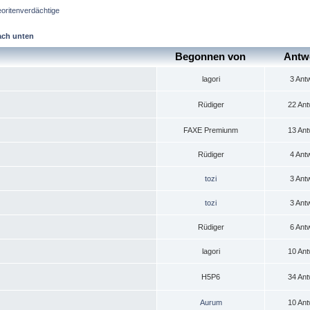
oritenverdächtige
ach unten
Begonnen von
Antw
lagori
3 Ant
Rüdiger
22 Ant
FAXE Premiunm
13 Ant
Rüdiger
4 Ant
tozi
3 Ant
tozi
3 Ant
Rüdiger
6 Ant
lagori
10 Ant
H5P6
34 Ant
Aurum
10 Ant