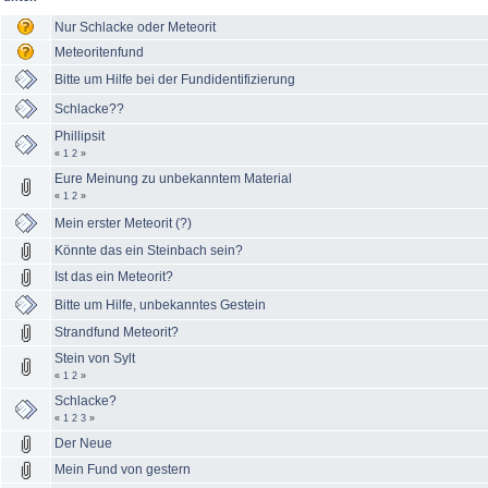
Nur Schlacke oder Meteorit
Meteoritenfund
Bitte um Hilfe bei der Fundidentifizierung
Schlacke??
Phillipsit
«
1
2
»
Eure Meinung zu unbekanntem Material
«
1
2
»
Mein erster Meteorit (?)
Könnte das ein Steinbach sein?
Ist das ein Meteorit?
Bitte um Hilfe, unbekanntes Gestein
Strandfund Meteorit?
Stein von Sylt
«
1
2
»
Schlacke?
«
1
2
3
»
Der Neue
Mein Fund von gestern