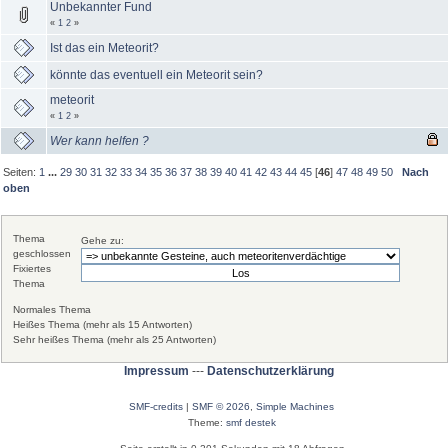
Unbekannter Fund
«
1
2
»
Ist das ein Meteorit?
könnte das eventuell ein Meteorit sein?
meteorit
«
1
2
»
Wer kann helfen ?
Seiten:
1
...
29
30
31
32
33
34
35
36
37
38
39
40
41
42
43
44
45
[
46
]
47
48
49
50
Nach
oben
Thema
Gehe zu:
geschlossen
Fixiertes
Thema
Normales Thema
Heißes Thema (mehr als 15 Antworten)
Sehr heißes Thema (mehr als 25 Antworten)
Impressum
---
Datenschutzerklärung
SMF-credits
|
SMF © 2026
,
Simple Machines
Theme:
smf destek