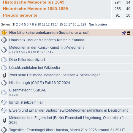
Historische Meteorite bis 1849
294
34
Historische Meteorite 1850-1899
255
49
Pseudometeorite
91
10
Seiten: [
1
]
2
3
4
5
6
7
8
9
10
11
12
13
14
15
16
17
18
...
129
Nach unten
Hier bitte keine unbekannten Gesteine usw. usf.
Uhackatik - neuer Meteoriten-Krater in Kanada
Meteoriten in der Kunst - Kunst mit Meteoriten?
«
1
2
3
4
5
6
7
8
9
10
11
12
13
14
»
Dino-Killer identifiziert
Löschkandidaten bei Wikipedia
Zwei neue Deutsche Meteoriten: Seissen & Schelklingen
Hillsborough (CM1/2) Fall 16.07.2024
Eisenmeteorit ISSIGAU
«
1
2
»
Ischgl ist jetzt ein Fall
Erwerb und Erhalt der Bartoschewitz-Meteoritensammlung in Deutschland
Meteoritenfund Zagersdorf (Bezirk Eisenstadt-Umgebung, Österreich) Juni
2026
Tageslicht-Feuerkugel über Houston, March 21st 2026 around 21:39 UT