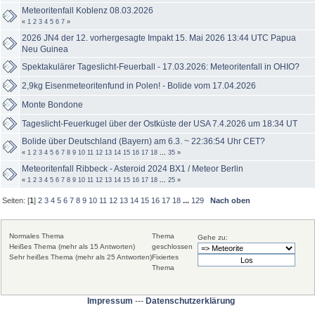
Meteoritenfall Koblenz 08.03.2026
«
1
2
3
4
5
6
7
»
2026 JN4 der 12. vorhergesagte Impakt 15. Mai 2026 13:44 UTC Papua
Neu Guinea
Spektakulärer Tageslicht-Feuerball - 17.03.2026: Meteoritenfall in OHIO?
2,9kg Eisenmeteoritenfund in Polen! - Bolide vom 17.04.2026
Monte Bondone
Tageslicht-Feuerkugel über der Ostküste der USA 7.4.2026 um 18:34 UT
Bolide über Deutschland (Bayern) am 6.3. ~ 22:36:54 Uhr CET?
«
1
2
3
4
5
6
7
8
9
10
11
12
13
14
15
16
17
18
...
35
»
Meteoritenfall Ribbeck - Asteroid 2024 BX1 / Meteor Berlin
«
1
2
3
4
5
6
7
8
9
10
11
12
13
14
15
16
17
18
...
25
»
Seiten: [
1
]
2
3
4
5
6
7
8
9
10
11
12
13
14
15
16
17
18
...
129
Nach oben
Normales Thema
Thema
Gehe zu:
Heißes Thema (mehr als 15 Antworten)
geschlossen
Sehr heißes Thema (mehr als 25 Antworten)
Fixiertes
Thema
Impressum
---
Datenschutzerklärung