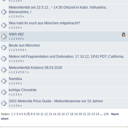
«
1
2
3
4
»
Meteoritenfall am 22.5.12 , ~ 14:30 Ortszeit in Katol, Vidharbha,
Maharashtra, I
«
1
2
3
4
5
»
Was habt ihr euch aus München mitgebracht?
«
1
2
3
4
»
NWA 482
«
1
2
3
4
5
»
Beute aus München
«
1
2
3
4
5
6
»
Meteor mit Fragmentation und Detonation, 17.10.12, 19'42 PDT, California
«
1
2
3
4
5
»
Meteoritenfall Koblenz 08.03.2026
«
1
2
3
4
5
6
7
»
Namibia
«
1
2
3
4
»
kohlige Chondrite
«
1
2
3
4
»
2001 Meteorite Price Guide - Meteoritenpreise vor 10 Jahren
«
1
2
3
4
»
Seiten:
1
2
3
4
5
6
[
7
]
8
9
10
11
12
13
14
15
16
17
18
19
20
21
22
23
24
...
129
Nach
oben