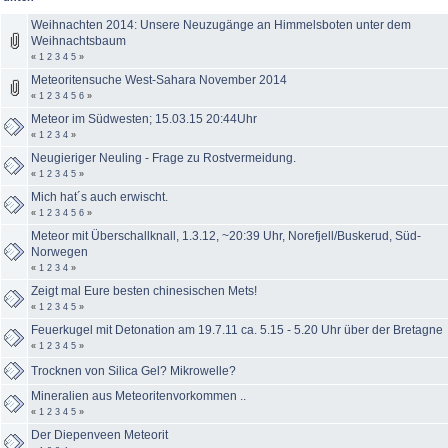
Weihnachten 2014: Unsere Neuzugänge an Himmelsboten unter dem
Weihnachtsbaum
«
1
2
3
4
5
»
Meteoritensuche West-Sahara November 2014
«
1
2
3
4
5
6
»
Meteor im Südwesten; 15.03.15 20:44Uhr
«
1
2
3
4
»
Neugieriger Neuling - Frage zu Rostvermeidung.
«
1
2
3
4
5
»
Mich hat´s auch erwischt.
«
1
2
3
4
5
6
»
Meteor mit Überschallknall, 1.3.12, ~20:39 Uhr, Norefjell/Buskerud, Süd-
Norwegen
«
1
2
3
4
»
Zeigt mal Eure besten chinesischen Mets!
«
1
2
3
4
5
»
Feuerkugel mit Detonation am 19.7.11 ca. 5.15 - 5.20 Uhr über der Bretagne
«
1
2
3
4
5
»
Trocknen von Silica Gel? Mikrowelle?
Mineralien aus Meteoritenvorkommen ..
«
1
2
3
4
5
»
Der Diepenveen Meteorit