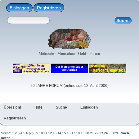
Einloggen
Registrieren
20 JAHRE FORUM (online seit: 12. April 2006)
Übersicht
Hilfe
Suche
Einloggen
Registrieren
Seiten:
1
2
3
4
5
6
[
7
]
8
9
10
11
12
13
14
15
16
17
18
19
20
21
22
23
24
...
129
Nach
unten