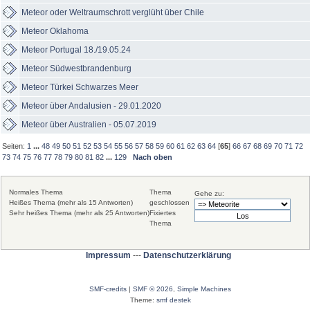
Meteor oder Weltraumschrott verglüht über Chile
Meteor Oklahoma
Meteor Portugal 18./19.05.24
Meteor Südwestbrandenburg
Meteor Türkei Schwarzes Meer
Meteor über Andalusien - 29.01.2020
Meteor über Australien - 05.07.2019
Seiten:
1
...
48
49
50
51
52
53
54
55
56
57
58
59
60
61
62
63
64
[
65
]
66
67
68
69
70
71
72
73
74
75
76
77
78
79
80
81
82
...
129
Nach oben
Normales Thema
Thema
Gehe zu:
Heißes Thema (mehr als 15 Antworten)
geschlossen
Sehr heißes Thema (mehr als 25 Antworten)
Fixiertes
Thema
Impressum
---
Datenschutzerklärung
SMF-credits
|
SMF © 2026
,
Simple Machines
Theme:
smf destek