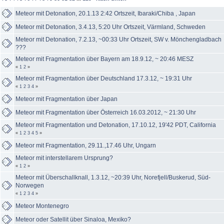
Meteor mit Detonation, 20.1.13 2:42 Ortszeit, Ibaraki/Chiba , Japan
Meteor mit Detonation, 3.4.13, 5:20 Uhr Ortszeit, Värmland, Schweden
Meteor mit Detonation, 7.2.13, ~00:33 Uhr Ortszeit, SW v. Mönchengladbach
???
Meteor mit Fragmentation über Bayern am 18.9.12, ~ 20:46 MESZ
«
1
2
»
Meteor mit Fragmentation über Deutschland 17.3.12, ~ 19:31 Uhr
«
1
2
3
4
»
Meteor mit Fragmentation über Japan
Meteor mit Fragmentation über Österreich 16.03.2012, ~ 21:30 Uhr
Meteor mit Fragmentation und Detonation, 17.10.12, 19'42 PDT, California
«
1
2
3
4
5
»
Meteor mit Fragmentation, 29.11.,17.46 Uhr, Ungarn
Meteor mit interstellarem Ursprung?
«
1
2
»
Meteor mit Überschallknall, 1.3.12, ~20:39 Uhr, Norefjell/Buskerud, Süd-
Norwegen
«
1
2
3
4
»
Meteor Montenegro
Meteor oder Satellit über Sinaloa, Mexiko?