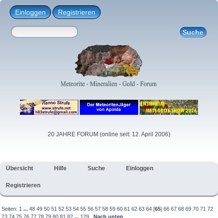
Einloggen
Registrieren
20 JAHRE FORUM (online seit: 12. April 2006)
Übersicht
Hilfe
Suche
Einloggen
Registrieren
Seiten:
1
...
48
49
50
51
52
53
54
55
56
57
58
59
60
61
62
63
64
[
65
]
66
67
68
69
70
71
72
73
74
75
76
77
78
79
80
81
82
...
129
Nach unten