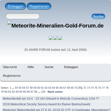
Einloggen
Registrieren
20 JAHRE FORUM (online seit: 12. April 2006)
Übersicht
Hilfe
Suche
Einloggen
Registrieren
Seiten:
1
...
54
55
56
57
58
59
60
61
62
63
64
65
66
67
68
69
70
[
71
]
72
73
74
75
76
77
78
79
80
81
82
83
84
85
86
87
88
...
129
Nach unten
Meteoritenfall am 19.4. ~22 Uhr Ortszeit in Wolcott, Connecticut, USA ??
2019 Meteoritical Society Service Award for Rainer Bartoschewitz
Möglicher Meteoritenfall am 27.6.16, 10:02:42 UTC in Guidimaka, Mauretanien?