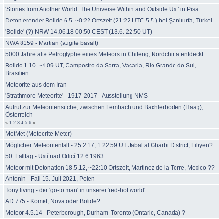
'Stories from Another World. The Universe Within and Outside Us.' in Pisa
Detonierender Bolide 6.5. ~0:22 Ortszeit (21:22 UTC 5.5.) bei Şanlıurfa, Türkei
'Bolide' (?) NRW 14.06.18 00:50 CEST (13.6. 22:50 UT)
NWA 8159 - Martian (augite basalt)
5000 Jahre alte Petroglyphe eines Meteors in Chifeng, Nordchina entdeckt
Bolide 1.10. ~4.09 UT, Campestre da Serra, Vacaria, Rio Grande do Sul,
Brasilien
Meteorite aus dem Iran
'Strathmore Meteorite' - 1917-2017 - Ausstellung NMS
Aufruf zur Meteoritensuche, zwischen Lembach und Bachlerboden (Haag),
Österreich
«
1
2
3
4
5
6
»
MetMet (Meteorite Meter)
Möglicher Meteoritenfall - 25.2.17, 1.22.59 UT Jabal al Gharbi District, Libyen?
50. Falltag - Ústí nad Orlicí 12.6.1963
Meteor mit Detonation 18.5.12, ~22:10 Ortszeit, Martinez de la Torre, Mexico ??
Antonin - Fall 15. Juli 2021, Polen
Tony Irving - der 'go-to man' in unserer 'red-hot world'
AD 775 - Komet, Nova oder Bolide?
Meteor 4.5.14 - Peterborough, Durham, Toronto (Ontario, Canada) ?