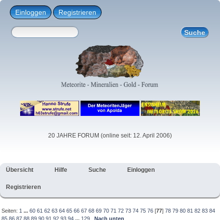
Einloggen
Registrieren
20 JAHRE FORUM (online seit: 12. April 2006)
Übersicht
Hilfe
Suche
Einloggen
Registrieren
Seiten:
1
...
60
61
62
63
64
65
66
67
68
69
70
71
72
73
74
75
76
[
77
]
78
79
80
81
82
83
84
85
86
87
88
89
90
91
92
93
94
...
129
Nach unten