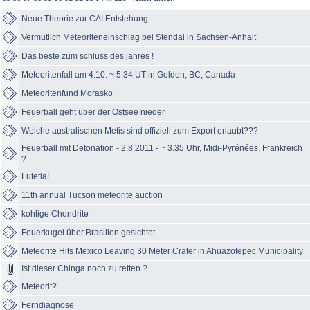
Neue Theorie zur CAI Entstehung
Vermutlich Meteoriteneinschlag bei Stendal in Sachsen-Anhalt
Das beste zum schluss des jahres !
Meteoritenfall am 4.10. ~ 5:34 UT in Golden, BC, Canada
Meteoritenfund Morasko
Feuerball geht über der Ostsee nieder
Welche australischen Metis sind offiziell zum Export erlaubt???
Feuerball mit Detonation - 2.8.2011 - ~ 3.35 Uhr, Midi-Pyrénées, Frankreich
?
Lutetia!
11th annual Tucson meteorite auction
kohlige Chondrite
Feuerkugel über Brasilien gesichtet
Meteorite Hits Mexico Leaving 30 Meter Crater in Ahuazotepec Municipality
Ist dieser Chinga noch zu retten ?
Meteorit?
Ferndiagnose