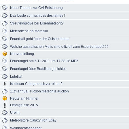
Neue Theorie zur CAI Entstehung
Das beste zum schluss des jahres !
Streufeldgröße bei Eisenmeteorit?
Meteoritenfund Morasko
Feuerball geht über der Ostsee nieder
Welche australischen Metis sind offiziell zum Export erlaubt???
Neuvorstellung
Feuerkugel am 6.11.2011 um 17:38:18 MEZ
Feuerkugel über Brasilien gesichtet
Lutetia!
Ist dieser Chinga noch zu retten ?
11th annual Tucson meteorite auction
Heute am Himmel
Ostergrüsse 2015
Ureilit
Meteorstore Galaxy Iron Ebay
Weihnachtsangebot