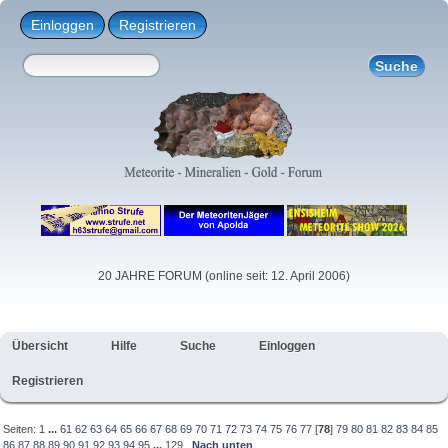
Einloggen
Registrieren
20 JAHRE FORUM (online seit: 12. April 2006)
Übersicht
Hilfe
Suche
Einloggen
Registrieren
Seiten:
1
...
61
62
63
64
65
66
67
68
69
70
71
72
73
74
75
76
77
[
78
]
79
80
81
82
83
84
85
86
87
88
89
90
91
92
93
94
95
...
129
Nach unten