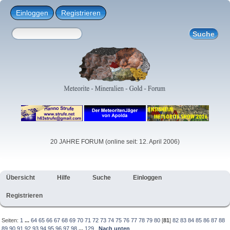
Einloggen
Registrieren
20 JAHRE FORUM (online seit: 12. April 2006)
Übersicht
Hilfe
Suche
Einloggen
Registrieren
Seiten:
1
...
64
65
66
67
68
69
70
71
72
73
74
75
76
77
78
79
80
[
81
]
82
83
84
85
86
87
88
89
90
91
92
93
94
95
96
97
98
...
129
Nach unten