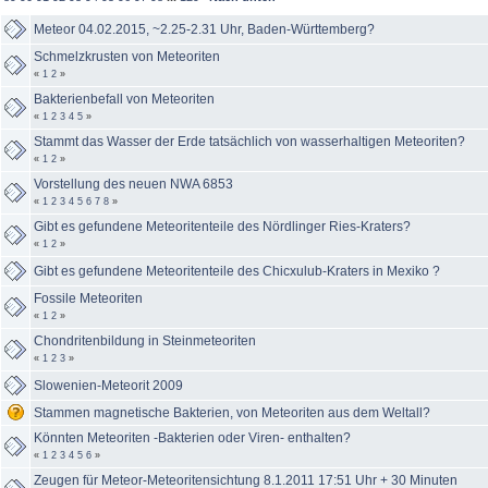
Meteor 04.02.2015, ~2.25-2.31 Uhr, Baden-Württemberg?
Schmelzkrusten von Meteoriten
«
1
2
»
Bakterienbefall von Meteoriten
«
1
2
3
4
5
»
Stammt das Wasser der Erde tatsächlich von wasserhaltigen Meteoriten?
«
1
2
»
Vorstellung des neuen NWA 6853
«
1
2
3
4
5
6
7
8
»
Gibt es gefundene Meteoritenteile des Nördlinger Ries-Kraters?
«
1
2
»
Gibt es gefundene Meteoritenteile des Chicxulub-Kraters in Mexiko ?
Fossile Meteoriten
«
1
2
»
Chondritenbildung in Steinmeteoriten
«
1
2
3
»
Slowenien-Meteorit 2009
Stammen magnetische Bakterien, von Meteoriten aus dem Weltall?
Könnten Meteoriten -Bakterien oder Viren- enthalten?
«
1
2
3
4
5
6
»
Zeugen für Meteor-Meteoritensichtung 8.1.2011 17:51 Uhr + 30 Minuten