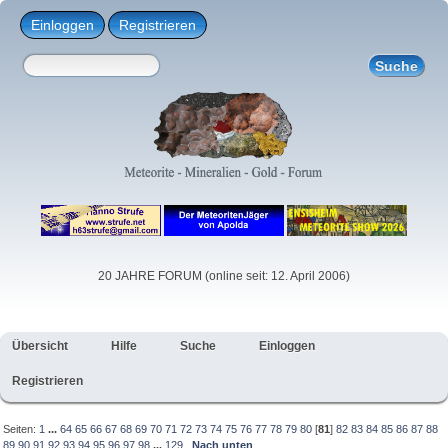
Einloggen
Registrieren
20 JAHRE FORUM (online seit: 12. April 2006)
Übersicht
Hilfe
Suche
Einloggen
Registrieren
Seiten:
1
...
64
65
66
67
68
69
70
71
72
73
74
75
76
77
78
79
80
[
81
]
82
83
84
85
86
87
88
89
90
91
92
93
94
95
96
97
98
...
129
Nach unten