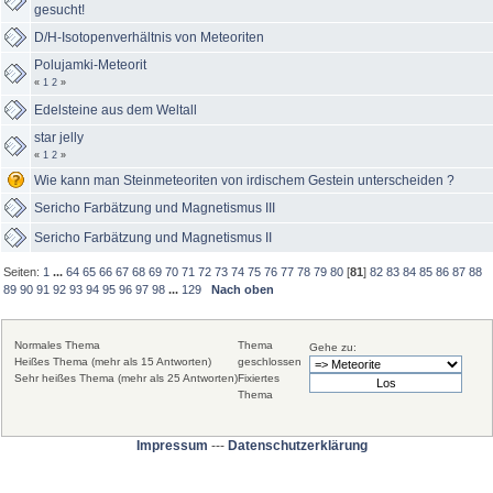
gesucht!
D/H-Isotopenverhältnis von Meteoriten
Polujamki-Meteorit
«
1
2
»
Edelsteine aus dem Weltall
star jelly
«
1
2
»
Wie kann man Steinmeteoriten von irdischem Gestein unterscheiden ?
Sericho Farbätzung und Magnetismus III
Sericho Farbätzung und Magnetismus II
Seiten:
1
...
64
65
66
67
68
69
70
71
72
73
74
75
76
77
78
79
80
[
81
]
82
83
84
85
86
87
88
89
90
91
92
93
94
95
96
97
98
...
129
Nach oben
Normales Thema
Thema
Gehe zu:
Heißes Thema (mehr als 15 Antworten)
geschlossen
Sehr heißes Thema (mehr als 25 Antworten)
Fixiertes
Thema
Impressum
---
Datenschutzerklärung