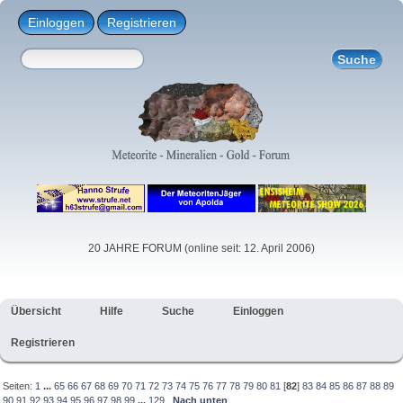
Einloggen
Registrieren
20 JAHRE FORUM (online seit: 12. April 2006)
Übersicht
Hilfe
Suche
Einloggen
Registrieren
Seiten:
1
...
65
66
67
68
69
70
71
72
73
74
75
76
77
78
79
80
81
[
82
]
83
84
85
86
87
88
89
90
91
92
93
94
95
96
97
98
99
...
129
Nach unten