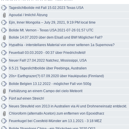
Tageslichtbolide mit Fall 15.02.2023 Texas USA
Agoudal / Imilchil Ätzung
Ejin, Inner Mongolia – July 29, 2021, 9:19 PM local time
Bolide Mt. Vernon - Texas USA 2021-07-26 01:57 UTC
Bolide 14.07.2020 über dem Elsaß und BW! Möglicher Fall?
Hypathia - interstellares Material von einer seltenen 1a Supernova?
Feuerball 03.03.2020 - 00:37 über Friedrichsfeld!
Neuer Fall! 27.04.2022 Natchez, Mississippi, USA
6.5.21 Tageslichtbolide über Peebinga, Australien
20s+ Earthgrazer(?) 07.09.2020 über Haukipudas (Finnland)
Bolide Belgien 13.12.2022 - möglicher Fall von 500g
Farbätzung an einem Campo del cielo Meteorit
Fünf auf einen Streich!
Neues Streufeld von 2013 in Australien via AI und Drohneneinsatz entdeckt.
Chloroform (alternativ Aceton) zum enfternen von Epoxidharz
Feuerkugel bei Coesfeld-Münster am 13.1.2021 - 3:18 MEZ
Bolide Shandong China - ein Stückchen von 2020 QG?