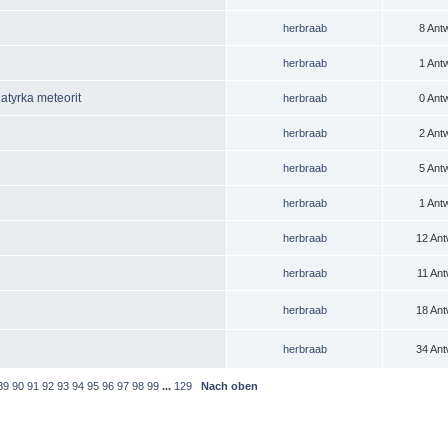
herbraab
8 Ant
herbraab
1 Ant
atyrka meteorit
herbraab
0 Ant
herbraab
2 Ant
herbraab
5 Ant
herbraab
1 Ant
herbraab
12 Ant
herbraab
11 Ant
herbraab
18 Ant
herbraab
34 Ant
89
90
91
92
93
94
95
96
97
98
99
...
129
Nach oben