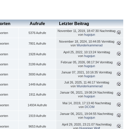
orten
Aufrufe
Letzter Beitrag
November 11, 2019, 18:47:30 Nachmittag
worten
5376 Aufrufe
von
hugojun
November 18, 2024, 10:44:05 Vormittag
worten
7801 Aufrufe
von
Wunderkammerad
April 25, 2022, 10:13:24 Vormittag
worten
1928 Aufrufe
von
hugojun
Februar 05, 2026, 08:17:34 Vormittag
worten
3199 Aufrufe
von
hugojun
Januar 07, 2021, 10:16:35 Vormittag
worten
3000 Aufrufe
von
hugojun
Juli 26, 2025, 11:46:17 Vormittag
worten
1449 Aufrufe
von
Wunderkammerad
Januar 06, 2021, 19:08:24 Nachmittag
worten
1911 Aufrufe
von
hugojun
Mai 14, 2019, 17:13:40 Nachmittag
worten
14934 Aufrufe
von
DCOM
Januar 06, 2021, 19:04:55 Nachmittag
worten
1919 Aufrufe
von
hugojun
April 29, 2020, 23:21:07 Nachmittag
worten
9653 Aufrufe
von
Hungriger Wolf