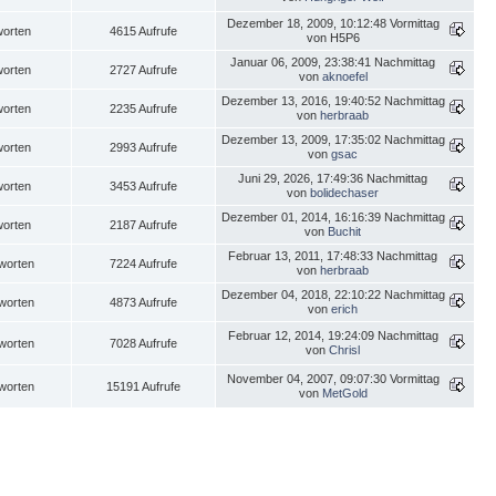
Dezember 18, 2009, 10:12:48 Vormittag
worten
4615 Aufrufe
von H5P6
Januar 06, 2009, 23:38:41 Nachmittag
worten
2727 Aufrufe
von
aknoefel
Dezember 13, 2016, 19:40:52 Nachmittag
worten
2235 Aufrufe
von
herbraab
Dezember 13, 2009, 17:35:02 Nachmittag
worten
2993 Aufrufe
von
gsac
Juni 29, 2026, 17:49:36 Nachmittag
worten
3453 Aufrufe
von
bolidechaser
Dezember 01, 2014, 16:16:39 Nachmittag
worten
2187 Aufrufe
von
Buchit
Februar 13, 2011, 17:48:33 Nachmittag
worten
7224 Aufrufe
von
herbraab
Dezember 04, 2018, 22:10:22 Nachmittag
worten
4873 Aufrufe
von
erich
Februar 12, 2014, 19:24:09 Nachmittag
worten
7028 Aufrufe
von
Chrisl
November 04, 2007, 09:07:30 Vormittag
worten
15191 Aufrufe
von
MetGold