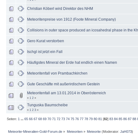
Christian Köberl wird Direktor des NHM
Meteoritenpreise von 1912 (Foote Mineral Company)
Collisions in outer space produced an icosahedral phase in the Kh
Gero Kurat verstorben
Ischgl ist jetzt ein Fall
Häufigstes Mineral der Erde hat endlich einen Namen
Meteoritenfall von Prambachkirchen
Gute Geschäfte mit außerirdischem Gestein
Meteoritenfall am 13.01.2014 in Oberösterreich
«
1
2
»
Tunguska Baumscheibe
«
1
2
3
»
Seiten:
1
...
65
66
67
68
69
70
71
72
73
74
75
76
77
78
79
80
81
[
82
]
83
84
85
86
87
88
Meteorite-Mineralien-Gold-Forum.de
»
Meteoriten
»
Meteorite
(Moderator:
JaH073
)