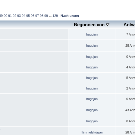
89
90
91
92
93
94
95
96
97
98
99
...
129
Nach unten
Begonnen von
Antw
hugojun
7 Ant
hugojun
28 Ant
hugojun
0 Ant
hugojun
4 Ant
hugojun
5 Ant
hugojun
2 Ant
hugojun
0 Ant
hugojun
43 Ant
hugojun
0 Ant
?
Himmelskörper
28 Ant