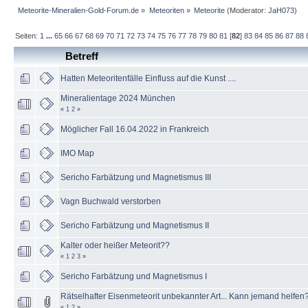
Meteorite-Mineralien-Gold-Forum.de
»
Meteoriten
»
Meteorite
(Moderator:
JaH073
)
Seiten:
1
...
65
66
67
68
69
70
71
72
73
74
75
76
77
78
79
80
81
[
82
]
83
84
85
86
87
88
Betreff
Hatten Meteoritenfälle Einfluss auf die Kunst ....
Mineralientage 2024 München
«
1
2
»
Möglicher Fall 16.04.2022 in Frankreich
IMO Map
Sericho Farbätzung und Magnetismus III
Vagn Buchwald verstorben
Sericho Farbätzung und Magnetismus II
Kalter oder heißer Meteorit??
«
1
2
3
»
Sericho Farbätzung und Magnetismus I
Rätselhafter Eisenmeteorit unbekannter Art... Kann jemand helfen
«
1
2
»