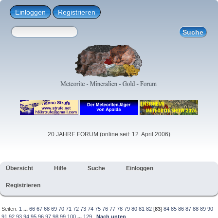
Einloggen
Registrieren
20 JAHRE FORUM (online seit: 12. April 2006)
Übersicht
Hilfe
Suche
Einloggen
Registrieren
Seiten:
1
...
66
67
68
69
70
71
72
73
74
75
76
77
78
79
80
81
82
[
83
]
84
85
86
87
88
89
90
91
92
93
94
95
96
97
98
99
100
...
129
Nach unten