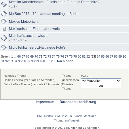
Mets im Kartoffelacker - Elliotts neue Funde in Perthshire?
«
1
2
»
MetSoc 2016 - 79th annual meeting in Berlin
Mexico Meteoriten...
Mexikanischer Eisen - aber welcher
Mich hat´s auch erwischt.
«
1
2
3
4
5
6
»
MicroTektite, Beloc/Haiti neue Foto's
Seiten:
1
...
66
67
68
69
70
71
72
73
74
75
76
77
78
79
80
81
82
[
83
]
84
85
86
87
88
89
90
91
92
93
94
95
96
97
98
99
100
...
129
Nach oben
Normales Thema
Thema
Gehe zu:
Heißes Thema (mehr als 15 Antworten)
geschlossen
Sehr heißes Thema (mehr als 25 Antworten)
Fixiertes
Thema
Impressum
---
Datenschutzerklärung
SMF-credits
|
SMF © 2026
,
Simple Machines
Theme:
smf destek
Seite erstellt in 0.091 Sekunden mit 18 Abfragen.