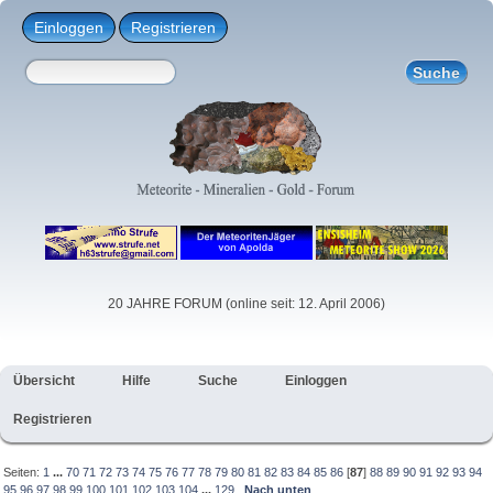
Einloggen
Registrieren
20 JAHRE FORUM (online seit: 12. April 2006)
Übersicht
Hilfe
Suche
Einloggen
Registrieren
Seiten:
1
...
70
71
72
73
74
75
76
77
78
79
80
81
82
83
84
85
86
[
87
]
88
89
90
91
92
93
94
95
96
97
98
99
100
101
102
103
104
...
129
Nach unten