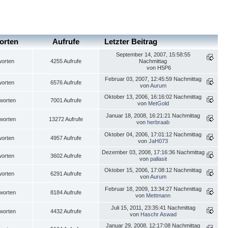
orten
Aufrufe
Letzter Beitrag
September 14, 2007, 15:58:55
worten
4255 Aufrufe
Nachmittag
von H5P6
Februar 03, 2007, 12:45:59 Nachmittag
worten
6576 Aufrufe
von
Aurum
Oktober 13, 2006, 16:16:02 Nachmittag
worten
7001 Aufrufe
von
MetGold
Januar 18, 2008, 16:21:21 Nachmittag
worten
13272 Aufrufe
von
herbraab
Oktober 04, 2006, 17:01:12 Nachmittag
worten
4957 Aufrufe
von
JaH073
Dezember 03, 2008, 17:16:36 Nachmittag
worten
3602 Aufrufe
von
pallasit
Oktober 15, 2006, 17:08:12 Nachmittag
worten
6291 Aufrufe
von
Aurum
Februar 18, 2009, 13:34:27 Nachmittag
worten
8184 Aufrufe
von
Mettmann
Juli 15, 2011, 23:35:41 Nachmittag
worten
4432 Aufrufe
von
Haschr Aswad
Januar 29, 2008, 12:17:08 Nachmittag