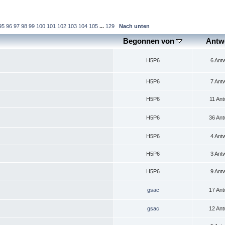
95
96
97
98
99
100
101
102
103
104
105
...
129
Nach unten
Begonnen von
Antw
H5P6
6 Ant
H5P6
7 Ant
H5P6
11 Ant
H5P6
36 Ant
H5P6
4 Ant
H5P6
3 Ant
H5P6
9 Ant
gsac
17 Ant
gsac
12 Ant