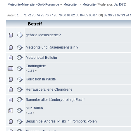
Meteorite-Mineralien-Gold-Forum.de
»
Meteoriten
»
Meteorite
(Moderator:
JaH073
)
Seiten:
1
...
71
72
73
74
75
76
77
78
79
80
81
82
83
84
85
86
87
[
88
]
89
90
91
92
93
94
Betreff
geätzte Mesosiderite?
Meteorite und Raseneisenstein ?
Meteoritical Bulletin
Eindringtiefe
«
1
2
3
»
Korrosion in Wüste
Herrausgefallene Chondrene
Sammler aller Länder,vereinigt Euch!
Nun Italien...
«
1
2
»
Besuch bei Andrzej Pilski in Frombork, Polen