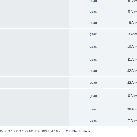
gsac
5 Ant
gsac
0 Ant
gsac
19 Ant
gsac
3 Ant
gsac
10 Ant
gsac
11 Ant
gsac
32 Ant
gsac
22 Ant
gsac
0 Ant
gsac
36 Ant
gsac
7 Ant
95
96
97
98
99
100
101
102
103
104
105
...
129
Nach oben