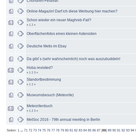
Chondren-Festival!
Online-Magazin! Darf ich diese Werbung hier machen?
Schon wieder ein neuer Maghreb-Fall?
«
1
2
»
Oberflächenfotos eines kleinen Asteroiden
Deutsche Metis im Ebay
Da gibt´s (sehr wahrscheinlich) noch was auszubuddeln!
Hoba revisited?
«
1
2
3
»
Standortbestimmung
«
1
2
»
Museumsbesuch (Meteorite)
Meteoritenbuch
«
1
2
3
»
MetSoc 2016 - 79th annual meeting in Berlin
Seiten:
1
...
71
72
73
74
75
76
77
78
79
80
81
82
83
84
85
86
87
[
88
]
89
90
91
92
93
94