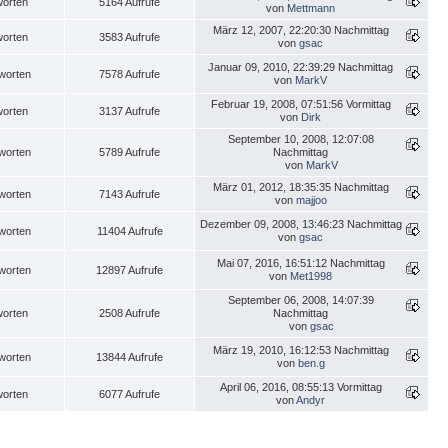
worten
5164 Aufrufe
von
Mettmann
März 12, 2007, 22:20:30 Nachmittag
worten
3583 Aufrufe
von
gsac
Januar 09, 2010, 22:39:29 Nachmittag
worten
7578 Aufrufe
von
MarkV
Februar 19, 2008, 07:51:56 Vormittag
worten
3137 Aufrufe
von
Dirk
September 10, 2008, 12:07:08
worten
5789 Aufrufe
Nachmittag
von
MarkV
März 01, 2012, 18:35:35 Nachmittag
worten
7143 Aufrufe
von
majjoo
Dezember 09, 2008, 13:46:23 Nachmittag
worten
11404 Aufrufe
von
gsac
Mai 07, 2016, 16:51:12 Nachmittag
worten
12897 Aufrufe
von
Met1998
September 06, 2008, 14:07:39
worten
2508 Aufrufe
Nachmittag
von
gsac
März 19, 2010, 16:12:53 Nachmittag
worten
13844 Aufrufe
von
ben.g
April 06, 2016, 08:55:13 Vormittag
worten
6077 Aufrufe
von
Andyr