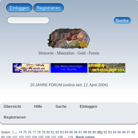
Einloggen
Registrieren
20 JAHRE FORUM (online seit: 12. April 2006)
Übersicht
Hilfe
Suche
Einloggen
Registrieren
Seiten:
1
...
74
75
76
77
78
79
80
81
82
83
84
85
86
87
88
89
90
[
91
]
92
93
94
95
96
97
98
99
100
101
102
103
104
105
106
107
108
...
129
Nach unten