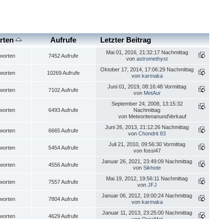
rten
Aufrufe
Letzter Beitrag
Mai 01, 2016, 21:32:17 Nachmittag
worten
7452 Aufrufe
von
astromethyst
Oktober 17, 2014, 17:06:29 Nachmittag
worten
10269 Aufrufe
von
karmaka
Juni 01, 2019, 08:16:48 Vormittag
worten
7102 Aufrufe
von
MetAur
September 24, 2008, 13:15:32
worten
6493 Aufrufe
Nachmittag
von MeteoritenanundVerkauf
Juni 26, 2013, 21:12:26 Nachmittag
worten
6665 Aufrufe
von
Chondrit 83
Juli 21, 2010, 09:56:30 Vormittag
worten
5454 Aufrufe
von fossi47
Januar 26, 2021, 23:49:09 Nachmittag
worten
4556 Aufrufe
von
Sikhote
Mai 19, 2012, 19:56:11 Nachmittag
worten
7557 Aufrufe
von
JFJ
Januar 06, 2012, 19:00:24 Nachmittag
worten
7804 Aufrufe
von
karmaka
Januar 11, 2013, 23:25:00 Nachmittag
worten
4629 Aufrufe