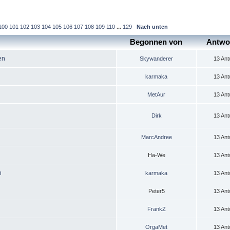
100
101
102
103
104
105
106
107
108
109
110
...
129
Nach unten
Begonnen von
Antwo
en
Skywanderer
13 Ant
karmaka
13 Ant
MetAur
13 Ant
Dirk
13 Ant
MarcAndree
13 Ant
Ha-We
13 Ant
n
karmaka
13 Ant
Peter5
13 Ant
FrankZ
13 Ant
OrgaMet
13 Ant