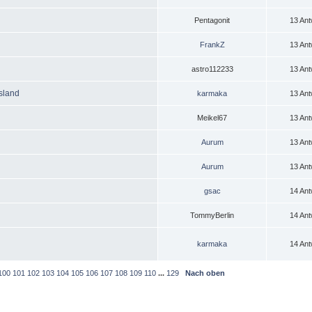
Pentagonit
13 Ant
FrankZ
13 Ant
astro112233
13 Ant
sland
karmaka
13 Ant
Meikel67
13 Ant
Aurum
13 Ant
Aurum
13 Ant
gsac
14 Ant
TommyBerlin
14 Ant
karmaka
14 Ant
100
101
102
103
104
105
106
107
108
109
110
...
129
Nach oben