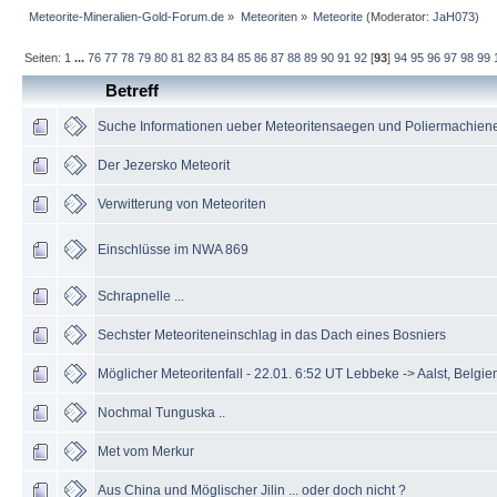
Meteorite-Mineralien-Gold-Forum.de
»
Meteoriten
»
Meteorite
(Moderator:
JaH073
)
Seiten:
1
...
76
77
78
79
80
81
82
83
84
85
86
87
88
89
90
91
92
[
93
]
94
95
96
97
98
99
Betreff
Suche Informationen ueber Meteoritensaegen und Poliermachien
Der Jezersko Meteorit
Verwitterung von Meteoriten
Einschlüsse im NWA 869
Schrapnelle ...
Sechster Meteoriteneinschlag in das Dach eines Bosniers
Möglicher Meteoritenfall - 22.01. 6:52 UT Lebbeke -> Aalst, Belgie
Nochmal Tunguska ..
Met vom Merkur
Aus China und Möglischer Jilin ... oder doch nicht ?