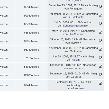
von
OrgaMet
Dezember 13, 2007, 22:18:19 Nachmittag
worten
8594 Aufrufe
von Pentagonit
Dezember 08, 2013, 19:57:53 Nachmittag
worten
9036 Aufrufe
von
SR-Meteorite
Juli 04, 2008, 08:41:38 Vormittag
worten
6273 Aufrufe
von
Schönedingesammler
März 29, 2014, 21:02:04 Nachmittag
worten
6668 Aufrufe
von
Thin Section
Oktober 20, 2013, 19:14:47 Nachmittag
worten
8785 Aufrufe
von Meikel67
November 28, 2006, 15:18:58 Nachmittag
worten
9678 Aufrufe
von Mettmann
Juni 19, 2006, 15:21:57 Nachmittag
worten
10237 Aufrufe
von
Aurum
Oktober 11, 2018, 18:56:28 Nachmittag
worten
5803 Aufrufe
von
ironsforever
September 15, 2009, 01:04:49 Vormittag
worten
11372 Aufrufe
von
paragraf
September 09, 2012, 14:14:21
worten
8044 Aufrufe
Nachmittag
von
karmaka