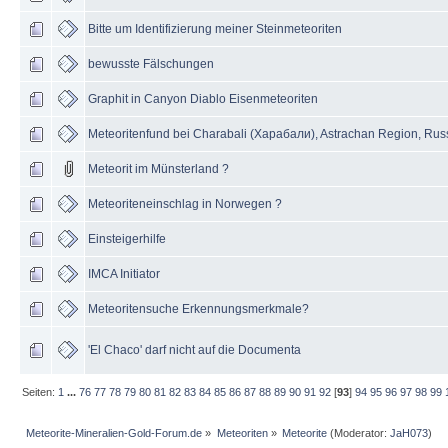
Bitte um Identifizierung meiner Steinmeteoriten
bewusste Fälschungen
Graphit in Canyon Diablo Eisenmeteoriten
Meteoritenfund bei Charabali (Харабали), Astrachan Region, Rus
Meteorit im Münsterland ?
Meteoriteneinschlag in Norwegen ?
Einsteigerhilfe
IMCA Initiator
Meteoritensuche Erkennungsmerkmale?
'El Chaco' darf nicht auf die Documenta
Seiten:
1
...
76
77
78
79
80
81
82
83
84
85
86
87
88
89
90
91
92
[
93
]
94
95
96
97
98
99
Meteorite-Mineralien-Gold-Forum.de
»
Meteoriten
»
Meteorite
(Moderator:
JaH073
)