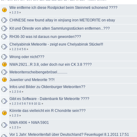
Wie entferne ich diese Rostpickel beim Steinmeti schonend ????
«
1
2
3
»
CHINESE new found altay in xinjiang iron METEORITE on ebay
Kit und Ölreste von alten Sammlungsstücken entfernen...???
RH36-30 was ist daraus nun geworden???
Chelyabinsk Meteorite - zeigt eure Chelyabinsk Stücke!!!
«
1
2
3
4
5
6
»
Wrong oder nicht???
NWA 2921...R 3.8, oder doch nur ein CK 3.8 ????
Meteoritenscheibengebrösel...........
Juwelier und Meteorite ?!?!
Infos und Bilder zu Oldenburger Meteoriten??
«
1
2
3
4
»
Gibt es Software - Datenbank für Meteorite ????
«
1
2
3
4
5
6
7
8
9
10
11
»
Könnte das vielleicht ein R Chondrite sein???
«
1
2
3
»
NWA 4906 + NWA 5901
«
1
2
3
»
Vor 1 Jahr: Meteoritenfall über Deutschland? Feuerkugel 8.1.2011 17:51