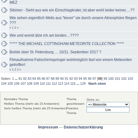
MEZ
Sibirien - Sieht aus wie ein Einschlagkrater, ist aber wohl leider keiner.....??
Wie sehen eigentlich Metis aus "bevor" sie durch unsere Atmosphäre fliegen
???
«
1
2
»
Wie und womit ätze ich am besten....????
***** THE MICHAEL COTTINGHAM METEORITE COLLECTION *****
Bolide über St. Petersburg .... 10/11. September 2017 ?
Filmaufnahme:Fallschirmspringer wohlmöglich fast von einem Meteoriten
getroffen!
«
1
2
3
»
Seiten:
1
...
81
82
83
84
85
86
87
88
89
90
91
92
93
94
95
96
97
[
98
]
99
100
101
102
103
104
105
106
107
108
109
110
111
112
113
114
115
...
129
Nach oben
Normales Thema
Thema
Gehe zu:
Heißes Thema (mehr als 15 Antworten)
geschlossen
Sehr heißes Thema (mehr als 25 Antworten)
Fixiertes
Thema
Impressum
---
Datenschutzerklärung