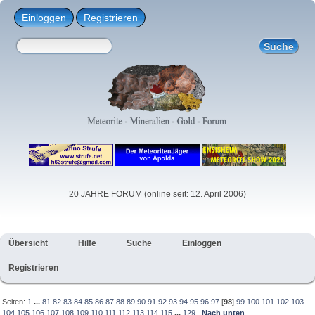
Einloggen
Registrieren
20 JAHRE FORUM (online seit: 12. April 2006)
Übersicht
Hilfe
Suche
Einloggen
Registrieren
Seiten:
1
...
81
82
83
84
85
86
87
88
89
90
91
92
93
94
95
96
97
[
98
]
99
100
101
102
103
104
105
106
107
108
109
110
111
112
113
114
115
...
129
Nach unten