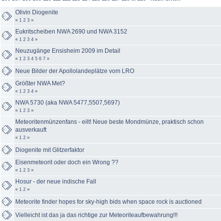
Olivin Diogenite
«
1
2
3
»
Eukritscheiben NWA 2690 und NWA 3152
«
1
2
3
4
»
Neuzugänge Ensisheim 2009 im Detail
«
1
2
3
4
5
6
7
»
Neue Bilder der Apollolandeplätze vom LRO
Größter NWA Met?
«
1
2
3
4
»
NWA 5730 (aka NWA 5477,5507,5697)
«
1
2
3
»
Meteoritenmünzenfans - eilt! Neue beste Mondmünze, praktisch schon
ausverkauft
«
1
2
»
Diogenite mit Glitzerfaktor
Eisenmeteorit oder doch ein Wrong ??
«
1
2
3
»
Hosur - der neue indische Fall
«
1
2
»
Meteorite finder hopes for sky-high bids when space rock is auctioned
Vielleicht ist das ja das richtige zur Meteoriteaufbewahrung!!!