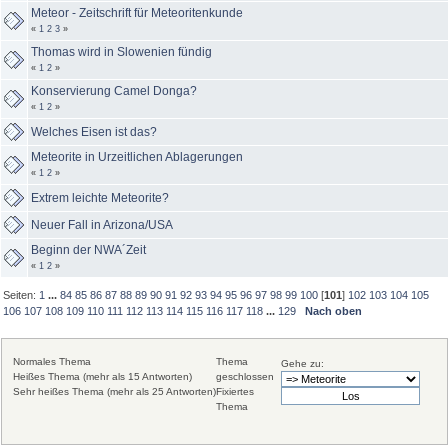
Meteor - Zeitschrift für Meteoritenkunde
«
1
2
3
»
Thomas wird in Slowenien fündig
«
1
2
»
Konservierung Camel Donga?
«
1
2
»
Welches Eisen ist das?
Meteorite in Urzeitlichen Ablagerungen
«
1
2
»
Extrem leichte Meteorite?
Neuer Fall in Arizona/USA
Beginn der NWA´Zeit
«
1
2
»
Seiten:
1
...
84
85
86
87
88
89
90
91
92
93
94
95
96
97
98
99
100
[
101
]
102
103
104
105
106
107
108
109
110
111
112
113
114
115
116
117
118
...
129
Nach oben
Normales Thema
Thema
Gehe zu:
Heißes Thema (mehr als 15 Antworten)
geschlossen
Sehr heißes Thema (mehr als 25 Antworten)
Fixiertes
Thema