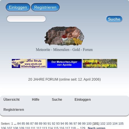
Einloggen
Registrieren
20 JAHRE FORUM (online seit: 12. April 2006)
Übersicht
Hilfe
Suche
Einloggen
Registrieren
Seiten:
1
...
84
85
86
87
88
89
90
91
92
93
94
95
96
97
98
99
100
[
101
]
102
103
104
105
106
107
108
109
110
111
112
113
114
115
116
117
118
...
129
Nach unten