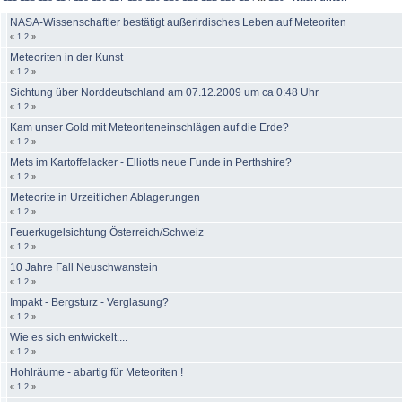
NASA-Wissenschaftler bestätigt außerirdisches Leben auf Meteoriten
«
1
2
»
Meteoriten in der Kunst
«
1
2
»
Sichtung über Norddeutschland am 07.12.2009 um ca 0:48 Uhr
«
1
2
»
Kam unser Gold mit Meteoriteneinschlägen auf die Erde?
«
1
2
»
Mets im Kartoffelacker - Elliotts neue Funde in Perthshire?
«
1
2
»
Meteorite in Urzeitlichen Ablagerungen
«
1
2
»
Feuerkugelsichtung Österreich/Schweiz
«
1
2
»
10 Jahre Fall Neuschwanstein
«
1
2
»
Impakt - Bergsturz - Verglasung?
«
1
2
»
Wie es sich entwickelt....
«
1
2
»
Hohlräume - abartig für Meteoriten !
«
1
2
»