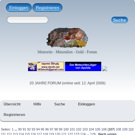
Einloggen
Registrieren
20 JAHRE FORUM (online seit: 12. April 2006)
Übersicht
Hilfe
Suche
Einloggen
Registrieren
Seiten:
1
...
90
91
92
93
94
95
96
97
98
99
100
101
102
103
104
105
106
[
107
]
108
109
110
111
112
113
114
115
116
117
118
119
120
121
122
123
124
...
129
Nach unten