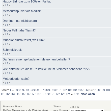
Happy Birthday zum 100sten Falltag!
«
1
2
»
Meteoritenpulver als Medizin
«
1
2
»
Dronino - gar nicht so arg
«
1
2
»
Neuer Fall nahe Tissint?
«
1
2
»
Muonionalusta rostet, was tun?
«
1
2
»
Schmelzkruste
«
1
2
»
Darf man einen gefundenen Meteoriten behalten?
«
1
2
»
Wie entferne ich diese Rostpickel beim Steinmeti schonend ????
«
1
2
3
»
Meteorit oder stein?
«
1
2
»
Seiten:
1
...
90
91
92
93
94
95
96
97
98
99
100
101
102
103
104
105
106
[
107
]
108
109
110
111
112
113
114
115
116
117
118
119
120
121
122
123
124
...
129
Nach oben
Normales Thema
Thema
Gehe zu:
Heißes Thema (mehr als 15 Antworten)
geschlossen