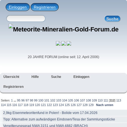
Einloggen
Registrieren
20 JAHRE FORUM (online seit: 12. April 2006)
Übersicht
Hilfe
Suche
Einloggen
Registrieren
Seiten:
1
...
95
96
97
98
99
100
101
102
103
104
105
106
107
108
109
110
111
[
112
]
113
114
115
116
117
118
119
120
121
122
123
124
125
126
127
128
129
Nach unten
2,9kg Eisenmeteoritenfund in Polen! - Bolide vom 17.04.2026
Tipp: Alternative zum aufwändigen Eindosen/Tesa der Sammlungsstücke
Verwitterungsgrad NWA 3151 und NWA 4882 (BRACH)