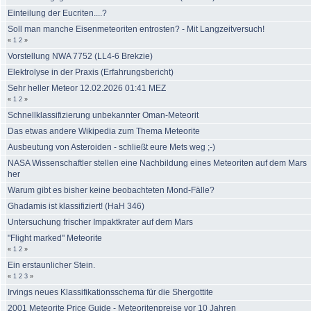
Einteilung der Eucriten....?
Soll man manche Eisenmeteoriten entrosten? - Mit Langzeitversuch!
«
1
2
»
Vorstellung NWA 7752 (LL4-6 Brekzie)
Elektrolyse in der Praxis (Erfahrungsbericht)
Sehr heller Meteor 12.02.2026 01:41 MEZ
«
1
2
»
Schnellklassifizierung unbekannter Oman-Meteorit
Das etwas andere Wikipedia zum Thema Meteorite
Ausbeutung von Asteroiden - schließt eure Mets weg ;-)
NASA Wissenschaftler stellen eine Nachbildung eines Meteoriten auf dem Mars
her
Warum gibt es bisher keine beobachteten Mond-Fälle?
Ghadamis ist klassifiziert! (HaH 346)
Untersuchung frischer Impaktkrater auf dem Mars
"Flight marked" Meteorite
«
1
2
»
Ein erstaunlicher Stein.
«
1
2
3
»
Irvings neues Klassifikationsschema für die Shergottite
2001 Meteorite Price Guide - Meteoritenpreise vor 10 Jahren