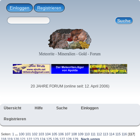
Einloggen
Registrieren
20 JAHRE FORUM (online seit: 12. April 2006)
Übersicht
Hilfe
Suche
Einloggen
Registrieren
Seiten:
1
...
100
101
102
103
104
105
106
107
108
109
110
111
112
113
114
115
116
[
117
]
118
119
120
121
122
123
124
125
126
127
128
129
Nach unten