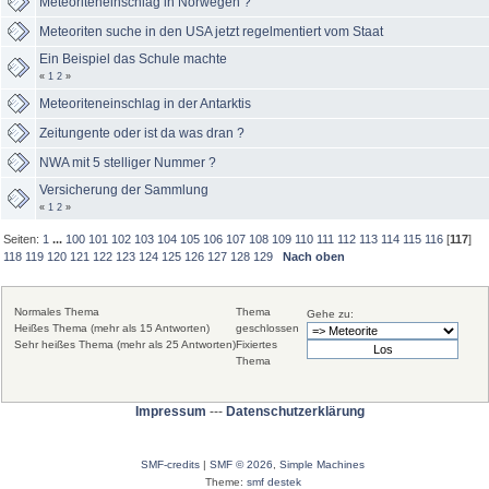
Meteoriteneinschlag in Norwegen ?
Meteoriten suche in den USA jetzt regelmentiert vom Staat
Ein Beispiel das Schule machte
«
1
2
»
Meteoriteneinschlag in der Antarktis
Zeitungente oder ist da was dran ?
NWA mit 5 stelliger Nummer ?
Versicherung der Sammlung
«
1
2
»
Seiten:
1
...
100
101
102
103
104
105
106
107
108
109
110
111
112
113
114
115
116
[
117
]
118
119
120
121
122
123
124
125
126
127
128
129
Nach oben
Normales Thema
Thema
Gehe zu:
Heißes Thema (mehr als 15 Antworten)
geschlossen
Sehr heißes Thema (mehr als 25 Antworten)
Fixiertes
Thema
Impressum
---
Datenschutzerklärung
SMF-credits
|
SMF © 2026
,
Simple Machines
Theme:
smf destek