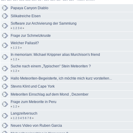
Papaya Canyon Diablo
Silikatreiche Eisen
Software zur Archivierung der Sammlung
«
1
2
3
4
»
Frage zur Schmelzkruste
Welcher Pallasit?
«
1
2
3
»
In memoriam: Michael Krippner alias Murchison's friend
«
1
2
»
Suche nach einem „Typischen“ Stein Meteoriten ?
«
1
2
»
Hallo Meteoriten-Begeisterte, ich möchte mich kurz vorstellen...
Stevns Klint und Cape York
Meteoriten Einschlag auf dem Mond , Dezember
Frage zum Meteorite in Peru
«
1
2
»
Langzeitversuch
«
1
2
3
4
5
6
7
8
»
Neues Video von Ruben Garcia