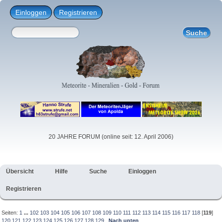
Einloggen
Registrieren
20 JAHRE FORUM (online seit: 12. April 2006)
Übersicht
Hilfe
Suche
Einloggen
Registrieren
Seiten:
1
...
102
103
104
105
106
107
108
109
110
111
112
113
114
115
116
117
118
[
119
]
120
121
122
123
124
125
126
127
128
129
Nach unten