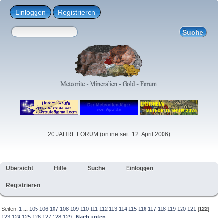
Einloggen
Registrieren
20 JAHRE FORUM (online seit: 12. April 2006)
Übersicht
Hilfe
Suche
Einloggen
Registrieren
Seiten:
1
...
105
106
107
108
109
110
111
112
113
114
115
116
117
118
119
120
121
[
122
]
123
124
125
126
127
128
129
Nach unten