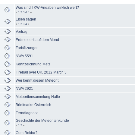
Was sind TKW-Angaben wirklich wert?
«
1
2
3
4
5
»
Eisen sägen
«
1
2
3
4
»
Vortrag
Erdmeteorit auf dem Mond
Farbätzungen
NWA 5591
Kennzeichnung Mets
Fireball over UK, 2012 March 3
Wer kennt diesen Meteorit
NWA 2921
Meteoritensammlung Halle
Briefmarke Österreich
Ferndiagnose
Geschichte der Meteoritenkunde
«
1
2
»
Oum Rokba?