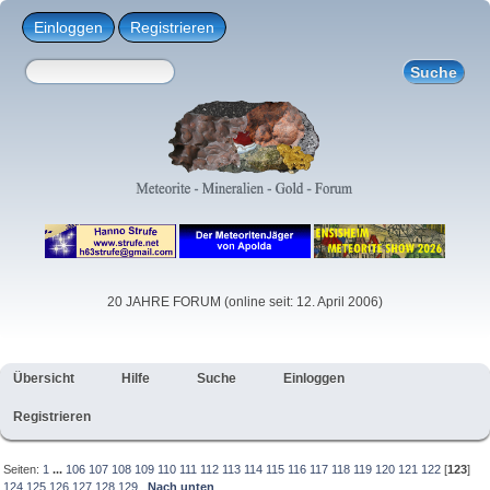
Einloggen
Registrieren
20 JAHRE FORUM (online seit: 12. April 2006)
Übersicht
Hilfe
Suche
Einloggen
Registrieren
Seiten:
1
...
106
107
108
109
110
111
112
113
114
115
116
117
118
119
120
121
122
[
123
]
124
125
126
127
128
129
Nach unten