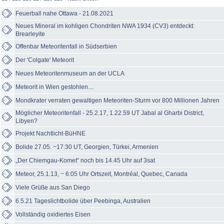
Feuerball nahe Ottawa - 21.08.2021
Neues Mineral im kohligen Chondriten NWA 1934 (CV3) entdeckt:
Brearleyite
Offenbar Meteoritenfall in Südserbien
Der 'Colgate' Meteorit
Neues Meteoritenmuseum an der UCLA
Meteorit in Wien gestohlen....
Mondkrater verraten gewaltigen Meteoriten-Sturm vor 800 Millionen Jahren
Möglicher Meteoritenfall - 25.2.17, 1.22.59 UT Jabal al Gharbi District,
Libyen?
Projekt Nachtlicht-BüHNE
Bolide 27.05. ~17:30 UT, Georgien, Türkei, Armenien
„Der Chiemgau-Komet“ noch bis 14.45 Uhr auf 3sat
Meteor, 25.1.13, ~ 6:05 Uhr Ortszeit, Montréal, Quebec, Canada
Viele Grüße aus San Diego
6.5.21 Tageslichtbolide über Peebinga, Australien
Vollständig oxidiertes Eisen