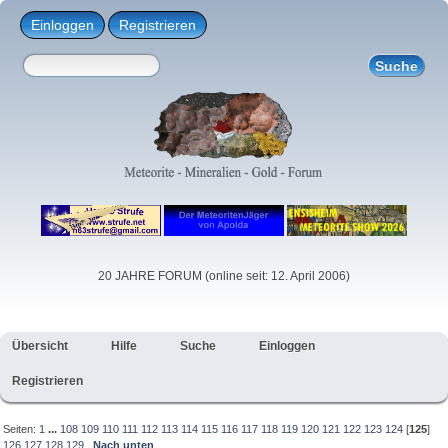
Einloggen
Registrieren
20 JAHRE FORUM (online seit: 12. April 2006)
Übersicht
Hilfe
Suche
Einloggen
Registrieren
Seiten:
1
...
108
109
110
111
112
113
114
115
116
117
118
119
120
121
122
123
124
[
125
]
126
127
128
129
Nach unten