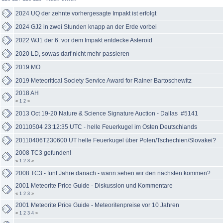
2024 UQ der zehnte vorhergesagte Impakt ist erfolgt
2024 GJ2 in zwei Stunden knapp an der Erde vorbei
2022 WJ1 der 6. vor dem Impakt entdecke Asteroid
2020 LD, sowas darf nicht mehr passieren
2019 MO
2019 Meteoritical Society Service Award for Rainer Bartoschewitz
2018 AH
«
1
2
»
2013 Oct 19-20 Nature & Science Signature Auction - Dallas #5141
20110504 23:12:35 UTC - helle Feuerkugel im Osten Deutschlands
20110406T230600 UT helle Feuerkugel über Polen/Tschechien/Slovakei?
2008 TC3 gefunden!
«
1
2
3
»
2008 TC3 - fünf Jahre danach - wann sehen wir den nächsten kommen?
2001 Meteorite Price Guide - Diskussion und Kommentare
«
1
2
3
»
2001 Meteorite Price Guide - Meteoritenpreise vor 10 Jahren
«
1
2
3
4
»