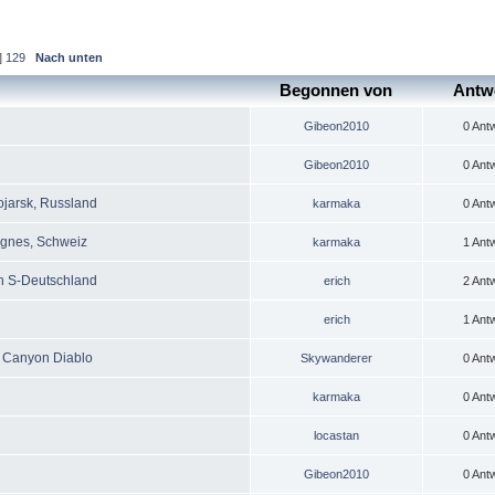
]
129
Nach unten
Begonnen von
Antw
Gibeon2010
0 Ant
Gibeon2010
0 Ant
ojarsk, Russland
karmaka
0 Ant
Bagnes, Schweiz
karmaka
1 Ant
h S-Deutschland
erich
2 Ant
erich
1 Ant
d Canyon Diablo
Skywanderer
0 Ant
karmaka
0 Ant
locastan
0 Ant
Gibeon2010
0 Ant