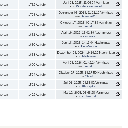
Juni 03, 2025, 11:04:24 Vormittag
worten
1732 Aufrufe
von
Wunderkammerad
Dezember 06, 2018, 11:01:12 Vormittag
worten
1708 Aufrufe
von
Gibeon2010
Oktober 17, 2025, 00:17:33 Vormittag
worten
1708 Aufrufe
von
Impakt
April 19, 2022, 13:02:39 Nachmittag
worten
1661 Aufrufe
von
karmaka
Juni 18, 2026, 14:11:04 Nachmittag
worten
1650 Aufrufe
von
Ben Austria
Dezember 04, 2024, 19:16:20 Nachmittag
worten
1633 Aufrufe
von
Mettmann
April 08, 2026, 01:42:24 Vormittag
worten
1600 Aufrufe
von
Impakt
Oktober 27, 2025, 18:17:50 Nachmittag
worten
1594 Aufrufe
von
Chrisl
Juli 01, 2025, 08:35:02 Vormittag
worten
1521 Aufrufe
von
lithoraptor
Mai 12, 2025, 06:46:20 Vormittag
worten
1472 Aufrufe
von
stollentroll