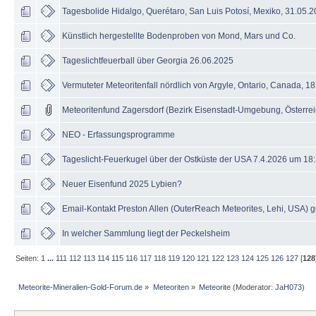
Tagesbolide Hidalgo, Querétaro, San Luis Potosí, Mexiko, 31.05.
Künstlich hergestellte Bodenproben von Mond, Mars und Co.
Tageslichtfeuerball über Georgia 26.06.2025
Vermuteter Meteoritenfall nördlich von Argyle, Ontario, Canada, 1
Meteoritenfund Zagersdorf (Bezirk Eisenstadt-Umgebung, Österrei
NEO - Erfassungsprogramme
Tageslicht-Feuerkugel über der Ostküste der USA 7.4.2026 um 18
Neuer Eisenfund 2025 Lybien?
Email-Kontakt Preston Allen (OuterReach Meteorites, Lehi, USA) 
In welcher Sammlung liegt der Peckelsheim
Seiten:
1
...
111
112
113
114
115
116
117
118
119
120
121
122
123
124
125
126
127
[
128
Meteorite-Mineralien-Gold-Forum.de
»
Meteoriten
»
Meteorite
(Moderator:
JaH073
)