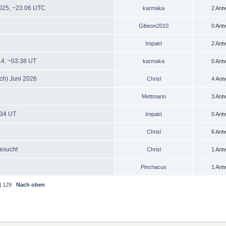
2025, ~23.06 UTC
karmaka
2 Ant
Gibeon2010
0 Ant
Impakt
2 Ant
8.4. ~03:38 UT
karmaka
0 Ant
ch) Juni 2026
Chrisl
4 Ant
Mettmann
3 Ant
:34 UT
Impakt
0 Ant
Chrisl
6 Ant
gesucht
Chrisl
1 Ant
Pinchacus
1 Ant
]
129
Nach oben