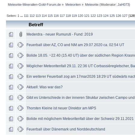
Meteorite-Mineralien-Gold-Forum.de
»
Meteoriten
»
Meteorite
(Moderator:
JaH073
)
Seiten:
1
...
111
112
113
114
115
116
117
118
119
120
121
122
123
124
125
126
127
[
128
Betreff
Mederdra - neuer Rumuruti - Fund: 2019
Feuerball über AZ, CO and NM am 29.07.2020 ca. 02:54 UT
Bolide 18.05. ~22.40 (15.40 UT) über der südlichen Region Krasn
Möglicher Meteoritenfall 29.11. 22:36 UT Corbassièregletscher, 
Ein weiterer Feuerball zog am 17mar2026 18:29 UT südwärts nac
Aktuell: Was war das?
Gibt es Unterschiede in der inneren Struktur zwischen Campo un
Thorsten Kleine ist neuer Direktor am MPS
Bolide mit möglichem Meteoritenfall über der Schweiz 29.11.2021
Feuerball über Dänemark und Norddeutschland