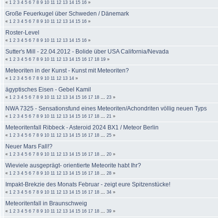
«
1
2
3
4
5
6
7
8
9
10
11
12
13
14
15
16
»
Große Feuerkugel über Schweden / Dänemark
«
1
2
3
4
5
6
7
8
9
10
11
12
13
14
15
16
»
Roster-Level
«
1
2
3
4
5
6
7
8
9
10
11
12
13
14
15
16
»
Sutter's Mill - 22.04.2012 - Bolide über USA California/Nevada
«
1
2
3
4
5
6
7
8
9
10
11
12
13
14
15
16
17
18
19
»
Meteoriten in der Kunst - Kunst mit Meteoriten?
«
1
2
3
4
5
6
7
8
9
10
11
12
13
14
»
ägyptisches Eisen - Gebel Kamil
«
1
2
3
4
5
6
7
8
9
10
11
12
13
14
15
16
17
18
...
23
»
NWA 7325 - Sensationsfund eines Meteoriten/Achondriten völlig neuen Typs
«
1
2
3
4
5
6
7
8
9
10
11
12
13
14
15
16
17
18
...
21
»
Meteoritenfall Ribbeck - Asteroid 2024 BX1 / Meteor Berlin
«
1
2
3
4
5
6
7
8
9
10
11
12
13
14
15
16
17
18
...
25
»
Neuer Mars Fall!?
«
1
2
3
4
5
6
7
8
9
10
11
12
13
14
15
16
17
18
...
20
»
Wieviele ausgeprägt- orientierte Meteorite habt Ihr?
«
1
2
3
4
5
6
7
8
9
10
11
12
13
14
15
16
17
18
...
28
»
Impakt-Brekzie des Monats Februar - zeigt eure Spitzenstücke!
«
1
2
3
4
5
6
7
8
9
10
11
12
13
14
15
16
17
18
...
34
»
Meteoritenfall in Braunschweig
«
1
2
3
4
5
6
7
8
9
10
11
12
13
14
15
16
17
18
...
39
»