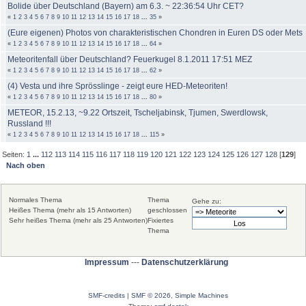
Bolide über Deutschland (Bayern) am 6.3. ~ 22:36:54 Uhr CET?
«
1
2
3
4
5
6
7
8
9
10
11
12
13
14
15
16
17
18
...
35
»
(Eure eigenen) Photos von charakteristischen Chondren in Euren DS oder Mets
«
1
2
3
4
5
6
7
8
9
10
11
12
13
14
15
16
17
18
...
64
»
Meteoritenfall über Deutschland? Feuerkugel 8.1.2011 17:51 MEZ
«
1
2
3
4
5
6
7
8
9
10
11
12
13
14
15
16
17
18
...
62
»
(4) Vesta und ihre Sprösslinge - zeigt eure HED-Meteoriten!
«
1
2
3
4
5
6
7
8
9
10
11
12
13
14
15
16
17
18
...
80
»
METEOR, 15.2.13, ~9.22 Ortszeit, Tscheljabinsk, Tjumen, Swerdlowsk,
Russland !!!
«
1
2
3
4
5
6
7
8
9
10
11
12
13
14
15
16
17
18
...
115
»
Seiten:
1
...
112
113
114
115
116
117
118
119
120
121
122
123
124
125
126
127
128
[
129
]
Nach oben
Normales Thema
Thema
Gehe zu:
Heißes Thema (mehr als 15 Antworten)
geschlossen
Sehr heißes Thema (mehr als 25 Antworten)
Fixiertes
Thema
Impressum
---
Datenschutzerklärung
SMF-credits
|
SMF © 2026
,
Simple Machines