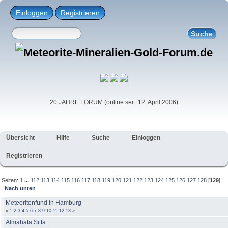
Einloggen
Registrieren
20 JAHRE FORUM (online seit: 12. April 2006)
Übersicht
Hilfe
Suche
Einloggen
Registrieren
Seiten:
1
...
112
113
114
115
116
117
118
119
120
121
122
123
124
125
126
127
128
[
129
]
Nach unten
Meteoritenfund in Hamburg
«
1
2
3
4
5
6
7
8
9
10
11
12
13
»
Almahata Sitta