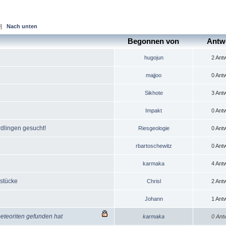
9
]
Nach unten
Begonnen von
Antw
hugojun
2 Ant
majjoo
0 Ant
Sikhote
3 Ant
Impakt
0 Ant
dlingen gesucht!
Riesgeologie
0 Ant
rbartoschewitz
0 Ant
karmaka
4 Ant
stücke
Chrisl
2 Ant
Johann
1 Ant
teoriten gefunden hat
karmaka
0 Ant