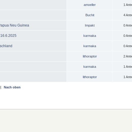
amoeller
1 Ant
Buchit
4 Ant
 Papua Neu Guinea
Impakt
0 Ant
 16.6.2025
karmaka
0 Ant
tschland
karmaka
0 Ant
lithoraptor
2 Ant
karmaka
1 Ant
lithoraptor
1 Ant
9
]
Nach oben