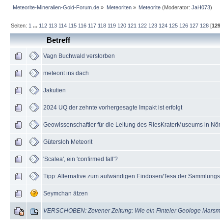
Meteorite-Mineralien-Gold-Forum.de
»
Meteoriten
»
Meteorite
(Moderator:
JaH073
)
Seiten:
1
...
112
113
114
115
116
117
118
119
120
121
122
123
124
125
126
127
128
[
12
Betreff
Vagn Buchwald verstorben
meteorit ins dach
Jakutien
2024 UQ der zehnte vorhergesagte Impakt ist erfolgt
Geowissenschaftler für die Leitung des RiesKraterMuseums in Nör
Gütersloh Meteorit
'Scalea', ein 'confirmed fall'?
Tipp: Alternative zum aufwändigen Eindosen/Tesa der Sammlungs
Seymchan ätzen
VERSCHOBEN: Zevener Zeitung: Wie ein Finteler Geologe Marsme