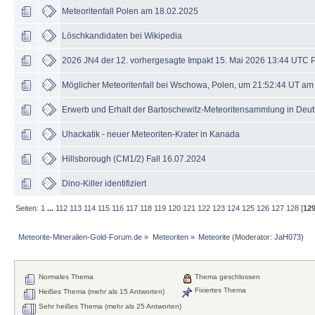
Meteoritenfall Polen am 18.02.2025
Löschkandidaten bei Wikipedia
2026 JN4 der 12. vorhergesagte Impakt 15. Mai 2026 13:44 UTC
Möglicher Meteoritenfall bei Wschowa, Polen, um 21:52:44 UT am
Erwerb und Erhalt der Bartoschewitz-Meteoritensammlung in Deu
Uhackatik - neuer Meteoriten-Krater in Kanada
Hillsborough (CM1/2) Fall 16.07.2024
Dino-Killer identifiziert
Seiten:
1
...
112
113
114
115
116
117
118
119
120
121
122
123
124
125
126
127
128
[
12
Meteorite-Mineralien-Gold-Forum.de
»
Meteoriten
»
Meteorite
(Moderator:
JaH073
)
Normales Thema
Thema geschlossen
Fixiertes Thema
Heißes Thema (mehr als 15 Antworten)
Sehr heißes Thema (mehr als 25 Antworten)