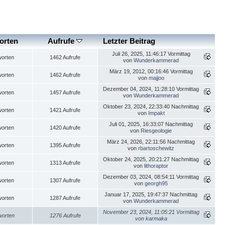
orten
Aufrufe
Letzter Beitrag
Juli 26, 2025, 11:46:17 Vormittag
worten
1462 Aufrufe
von
Wunderkammerad
März 19, 2012, 00:16:46 Vormittag
worten
1462 Aufrufe
von
majjoo
Dezember 04, 2024, 11:28:10 Vormittag
worten
1457 Aufrufe
von
Wunderkammerad
Oktober 23, 2024, 22:33:40 Nachmittag
worten
1421 Aufrufe
von
Impakt
Juli 01, 2025, 16:33:07 Nachmittag
worten
1420 Aufrufe
von
Riesgeologie
März 24, 2026, 22:11:56 Nachmittag
worten
1395 Aufrufe
von
rbartoschewitz
Oktober 24, 2025, 20:21:27 Nachmittag
worten
1313 Aufrufe
von
lithoraptor
Dezember 03, 2024, 08:54:11 Vormittag
worten
1307 Aufrufe
von
georgh95
Januar 17, 2025, 19:47:37 Nachmittag
worten
1287 Aufrufe
von
Wunderkammerad
November 23, 2024, 11:05:21 Vormittag
worten
1276 Aufrufe
von
karmaka